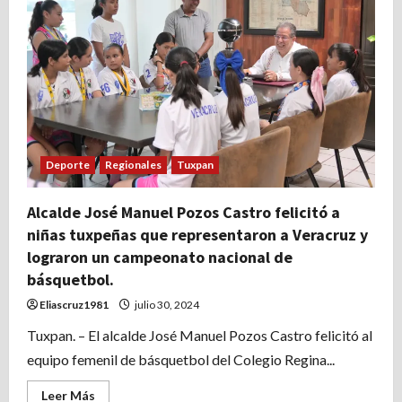
a
disfrutar
de
Majahual
en
Tamiahua.
Deporte
Regionales
Tuxpan
Alcalde José Manuel Pozos Castro felicitó a
niñas tuxpeñas que representaron a Veracruz y
lograron un campeonato nacional de
básquetbol.
Eliascruz1981
julio 30, 2024
Tuxpan. – El alcalde José Manuel Pozos Castro felicitó al
equipo femenil de básquetbol del Colegio Regina...
Leer
Leer Más