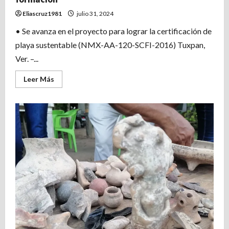
Eliascruz1981
julio 31, 2024
• Se avanza en el proyecto para lograr la certificación de
playa sustentable (NMX-AA-120-SCFI-2016) Tuxpan,
Ver. –...
Leer
Leer Más
más
acerca
de
Entregan
constancias
a
guardavidas
de
playas
de
Tuxpan
que
acreditaron
su
curso
de
formación