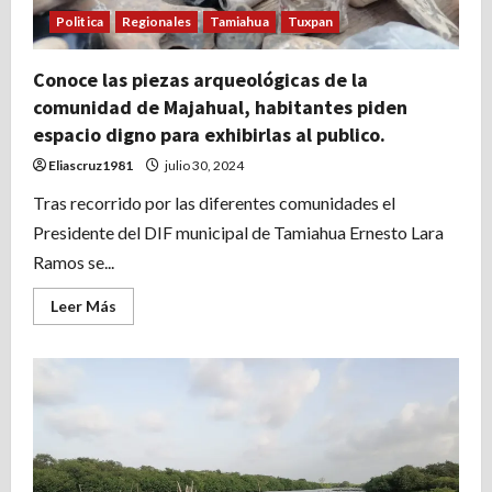
Politica
Regionales
Tamiahua
Tuxpan
Conoce las piezas arqueológicas de la
comunidad de Majahual, habitantes piden
espacio digno para exhibirlas al publico.
Eliascruz1981
julio 30, 2024
Tras recorrido por las diferentes comunidades el
Presidente del DIF municipal de Tamiahua Ernesto Lara
Ramos se...
Leer
Leer Más
más
acerca
de
Conoce
las
piezas
arqueológicas
de
la
comunidad
de
Majahual,