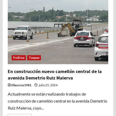
este
fin
de
semana,
máxima
de
31
grados
centígrados
y
mínima
de
24.
Politica
Tuxpan
En construcción nuevo camellón central de la
avenida Demetrio Ruiz Malerva
Eliascruz1981
julio 25, 2024
Actualmente se están realizando trabajos de
construcción de camellón central en la avenida Demetrio
Ruiz Malerva, cuyo...