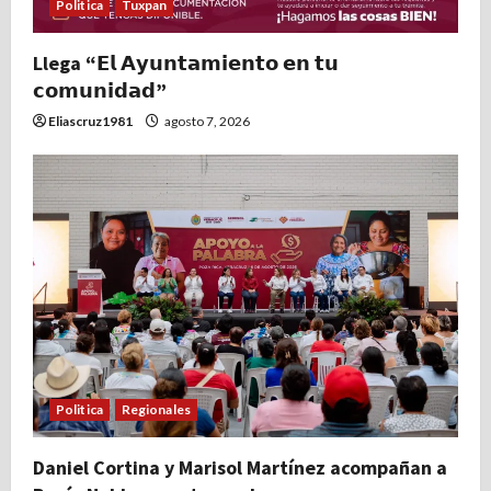
Politica
Tuxpan
Llega “𝗘𝗹 𝗔𝘆𝘂𝗻𝘁𝗮𝗺𝗶𝗲𝗻𝘁𝗼 𝗲𝗻 𝘁𝘂
𝗰𝗼𝗺𝘂𝗻𝗶𝗱𝗮𝗱”
Eliascruz1981
agosto 7, 2026
Politica
Regionales
Daniel Cortina y Marisol Martínez acompañan a