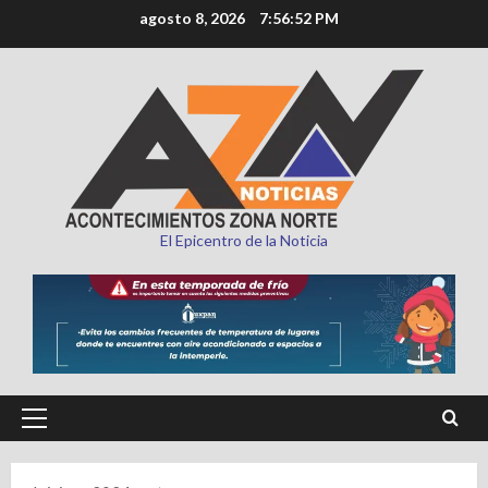
Saltar
agosto 8, 2026
7:56:54 PM
al
contenido
El Epicentro de la Noticia
Menú
principal