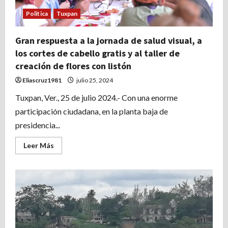
Politica
Tuxpan
Gran respuesta a la jornada de salud visual, a
los cortes de cabello gratis y al taller de
creación de flores con listón
Eliascruz1981
julio 25, 2024
Tuxpan, Ver., 25 de julio 2024.- Con una enorme
participación ciudadana, en la planta baja de
presidencia...
Leer
Leer Más
más
acerca
de
Gran
respuesta
a
la
jornada
de
salud
visual,