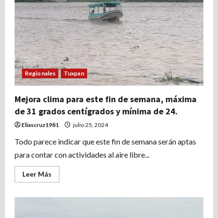
a
los
cortes
de
cabello
gratis
y
al
taller
de
creación
Regionales
Tuxpan
de
flores
con
Mejora clima para este fin de semana, máxima
listón
de 31 grados centígrados y mínima de 24.
Eliascruz1981
julio 25, 2024
Todo parece indicar que este fin de semana serán aptas
para contar con actividades al aire libre...
Leer
Leer Más
más
acerca
de
Mejora
clima
para