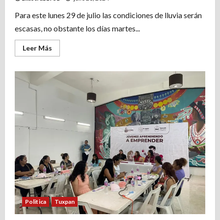
Para este lunes 29 de julio las condiciones de lluvia serán
escasas, no obstante los días martes...
Leer
Leer Más
más
acerca
de
Desde
el
1
de
agosto
vienen
lluvias
para
toda
la
región.
Politica
Tuxpan