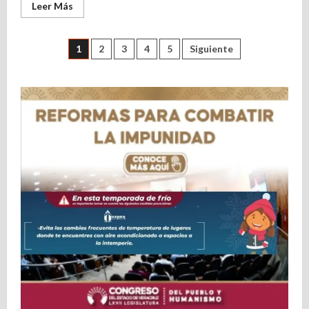
Leer
Leer Más
más
acerca
de
En
Paginación
1
2
3
4
5
Siguiente
construcción
nuevo
camellón
de
central
de
la
entradas
avenida
Demetrio
Ruiz
Malerva