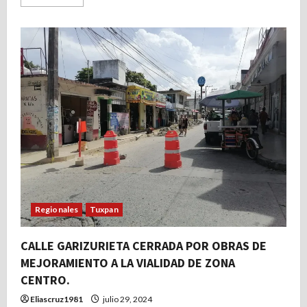
más
acerca
de
Alcalde
José
Manuel
Pozos
Castro
felicitó
a
niñas
tuxpeñas
que
representaron
a
Veracruz
y
lograron
un
campeonato
nacional
de
Regionales
Tuxpan
básquetbol.
CALLE GARIZURIETA CERRADA POR OBRAS DE
MEJORAMIENTO A LA VIALIDAD DE ZONA
CENTRO.
Eliascruz1981
julio 29, 2024