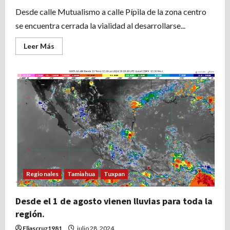
Desde calle Mutualismo a calle Pípila de la zona centro
se encuentra cerrada la vialidad al desarrollarse...
Leer
Leer Más
más
acerca
de
CALLE
GARIZURIETA
CERRADA
POR
OBRAS
DE
MEJORAMIENTO
A
LA
VIALIDAD
DE
ZONA
CENTRO.
Regionales
Tamiahua
Tuxpan
Desde el 1 de agosto vienen lluvias para toda la
región.
Eliascruz1981
julio 28, 2024