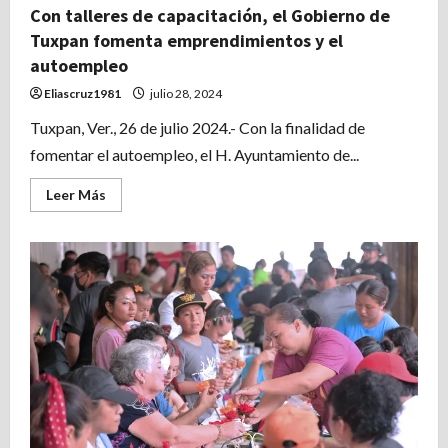
Con talleres de capacitación, el Gobierno de
Tuxpan fomenta emprendimientos y el
autoempleo
Eliascruz1981
julio 28, 2024
Tuxpan, Ver., 26 de julio 2024.- Con la finalidad de
fomentar el autoempleo, el H. Ayuntamiento de...
Leer
Leer Más
más
acerca
de
Con
talleres
de
capacitación,
el
Gobierno
de
Tuxpan
fomenta
emprendimientos
y
el
autoempleo