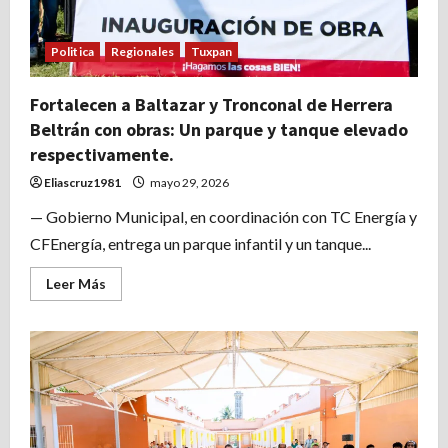
Politica
Regionales
Tuxpan
Fortalecen a Baltazar y Tronconal de Herrera
Beltrán con obras: Un parque y tanque elevado
respectivamente.
Eliascruz1981
mayo 29, 2026
— Gobierno Municipal, en coordinación con TC Energía y
CFEnergía, entrega un parque infantil y un tanque...
Leer
Leer Más
más
acerca
de
Fortalecen
a
Baltazar
y
Tronconal
de
Herrera
Beltrán