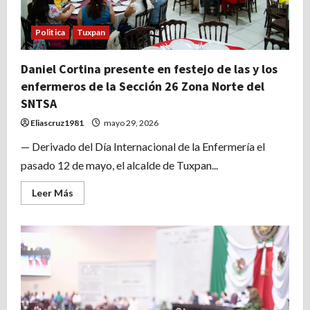
Politica
Tuxpan
Daniel Cortina presente en festejo de las y los
enfermeros de la Sección 26 Zona Norte del
SNTSA
Eliascruz1981
mayo 29, 2026
— Derivado del Día Internacional de la Enfermería el
pasado 12 de mayo, el alcalde de Tuxpan...
Leer
Leer Más
más
acerca
de
Daniel
Cortina
presente
en
festejo
de
las
y
los