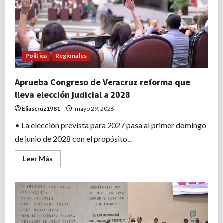
enfermeros
de
la
Sección
26
Zona
Norte
del
Politica
Regionales
SNTSA
Aprueba Congreso de Veracruz reforma que
lleva elección judicial a 2028
Eliascruz1981
mayo 29, 2026
• La elección prevista para 2027 pasa al primer domingo
de junio de 2028 con el propósito...
Leer
Leer Más
más
acerca
de
Aprueba
Congreso
de
Veracruz
reforma
que