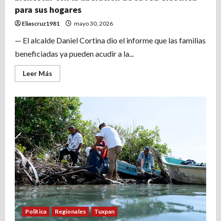
para sus hogares
Eliascruz1981
mayo 30, 2026
— El alcalde Daniel Cortina dio el informe que las familias
beneficiadas ya pueden acudir a la...
Leer
Leer Más
más
acerca
de
Chomotla
y
Laja
de
Colomán
avanzan
hacia
el
bienestar
con
la
liberación
de
su
red
eléctrica
para
Politica
Regionales
Tuxpan
sus