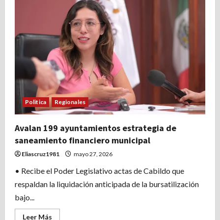
CFEnergía
y
TC
Energía
fortalecen
a
la
Barra
Norte
con
entrega
de
lámparas
solares
y
Politica
Regionales
equipo
de
cómputo
Avalan 199 ayuntamientos estrategia de
saneamiento financiero municipal
Eliascruz1981
mayo 27, 2026
• Recibe el Poder Legislativo actas de Cabildo que
respaldan la liquidación anticipada de la bursatilización
bajo...
Leer
Leer Más