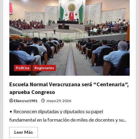
Veracruz
su
legislación
acorde
con
el
Plan
B
Politica
Regionales
Escuela Normal Veracruzana será “Centenaria”,
aprueba Congreso
Eliascruz1981
mayo 29, 2026
• Reconocen diputadas y diputados su papel
fundamental en la formación de miles de docentes y su...
Leer
Leer Más
más