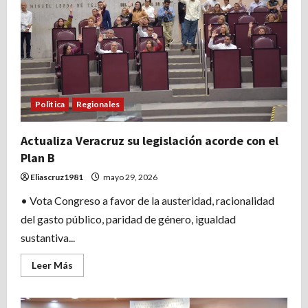
lleva
elección
judicial
a
2028
Politica
Regionales
Actualiza Veracruz su legislación acorde con el
Plan B
Eliascruz1981
mayo 29, 2026
• Vota Congreso a favor de la austeridad, racionalidad
del gasto público, paridad de género, igualdad
sustantiva...
Leer
Leer Más
más
acerca
de
Actualiza