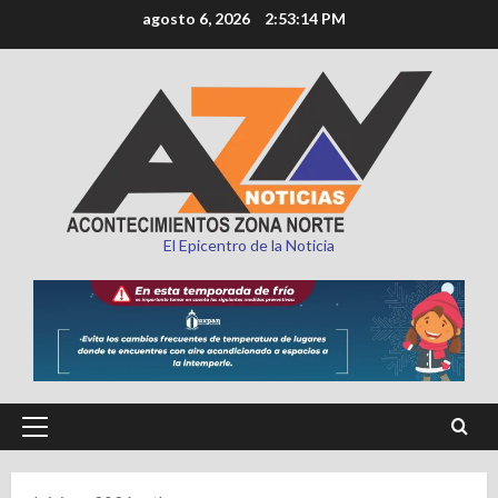
Saltar
agosto 6, 2026
2:53:15 PM
al
contenido
El Epicentro de la Noticia
Menú
principal