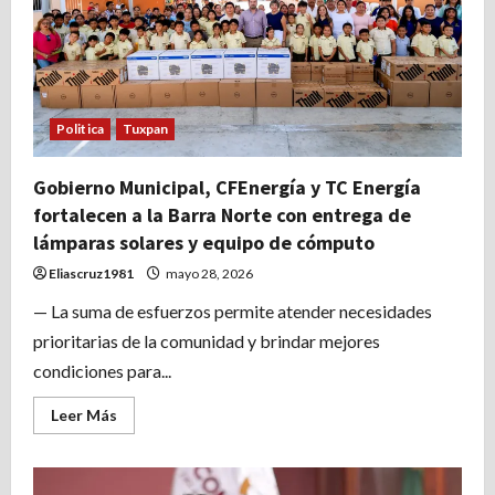
con
obras:
Un
parque
y
tanque
elevado
respectivamente.
Politica
Tuxpan
Gobierno Municipal, CFEnergía y TC Energía
fortalecen a la Barra Norte con entrega de
lámparas solares y equipo de cómputo
Eliascruz1981
mayo 28, 2026
— La suma de esfuerzos permite atender necesidades
prioritarias de la comunidad y brindar mejores
condiciones para...
Leer
Leer Más
más
acerca
de
Gobierno
Municipal,