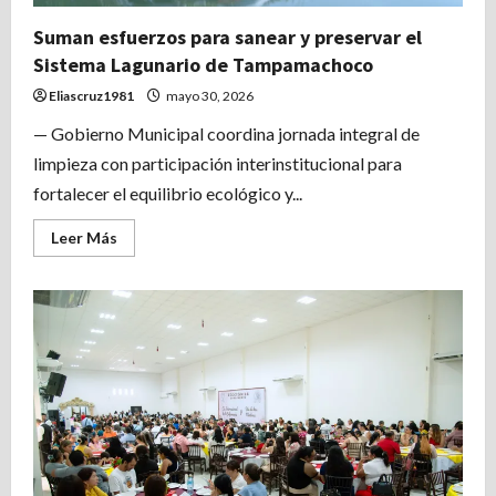
hogares
Suman esfuerzos para sanear y preservar el
Sistema Lagunario de Tampamachoco
Eliascruz1981
mayo 30, 2026
— Gobierno Municipal coordina jornada integral de
limpieza con participación interinstitucional para
fortalecer el equilibrio ecológico y...
Leer
Leer Más
más
acerca
de
Suman
esfuerzos
para
sanear
y
preservar
el
Sistema
Lagunario
de
Tampamachoco