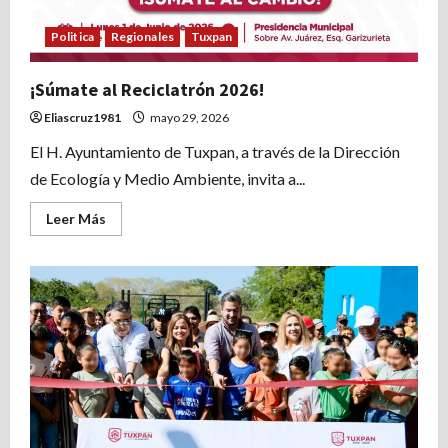
Politica
Regionales
Tuxpan
¡Súmate al Reciclatrón 2026!
Eliascruz1981
mayo 29, 2026
El H. Ayuntamiento de Tuxpan, a través de la Dirección
de Ecología y Medio Ambiente, invita a...
Leer
Leer Más
más
acerca
de
¡Súmate
al
Reciclatrón
2026!