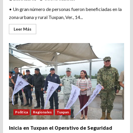
la
escultura
del
• Un gran número de personas fueron beneficiadas en la
Yate
zona urbana y rural Tuxpan, Ver., 14...
Granma
Leer
Leer Más
más
acerca
de
Concluyen
las
jornadas
de
salud
visual
de
la
Sindicatura
Única
del
Gobierno
de
Tuxpan
Politica
Regionales
Tuxpan
Inicia en Tuxpan el Operativo de Seguridad