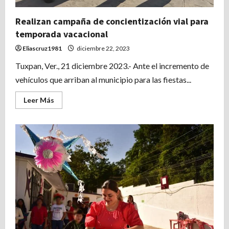
Realizan campaña de concientización vial para
temporada vacacional
Eliascruz1981
diciembre 22, 2023
Tuxpan, Ver., 21 diciembre 2023.- Ante el incremento de
vehículos que arriban al municipio para las fiestas...
Leer
Leer Más
más
acerca
de
Realizan
campaña
de
concientización
vial
para
temporada
vacacional