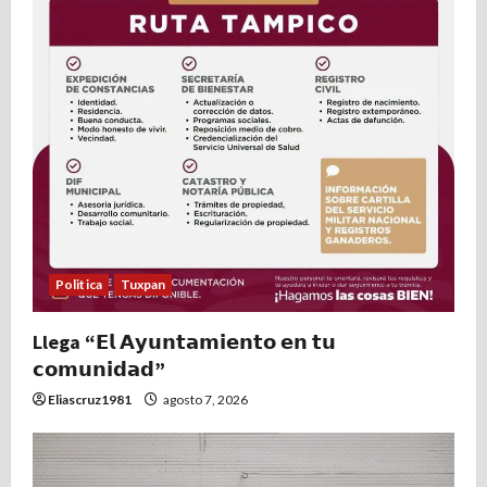
Politica
Tuxpan
Llega “𝗘𝗹 𝗔𝘆𝘂𝗻𝘁𝗮𝗺𝗶𝗲𝗻𝘁𝗼 𝗲𝗻 𝘁𝘂
𝗰𝗼𝗺𝘂𝗻𝗶𝗱𝗮𝗱”
Eliascruz1981
agosto 7, 2026