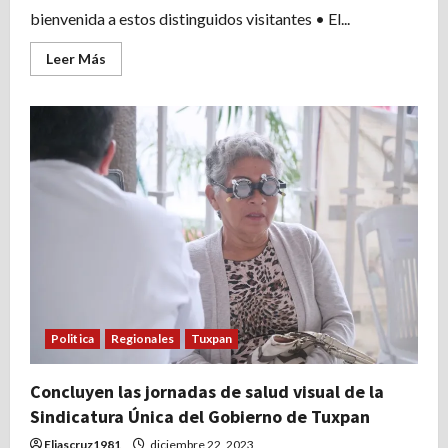
bienvenida a estos distinguidos visitantes • El...
Leer
Leer Más
más
acerca
de
Senadores,
diputados
y
alcaldes
del
estado
de
México,
junto
a
una
delegación
de
cubanos,
visitaron
el
Museo
Politica
Regionales
Tuxpan
de
la
Hermandad
Concluyen las jornadas de salud visual de la
México-
Cuba
Sindicatura Única del Gobierno de Tuxpan
y
conocieron
Eliascruz1981
diciembre 22, 2023