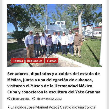
de
En
Tuxpan
se
entregaron
apoyos
sin
precedentes
para
el
sector
ganadero,
pesquero
y
acuícola
de
13
municipios
Politica
Regionales
Tuxpan
de
la
región
Senadores, diputados y alcaldes del estado de
México, junto a una delegación de cubanos,
visitaron el Museo de la Hermandad México-
Cuba y conocieron la escultura del Yate Granma
Eliascruz1981
diciembre 22, 2023
• El alcalde José Manuel Pozos Castro dio una cordial