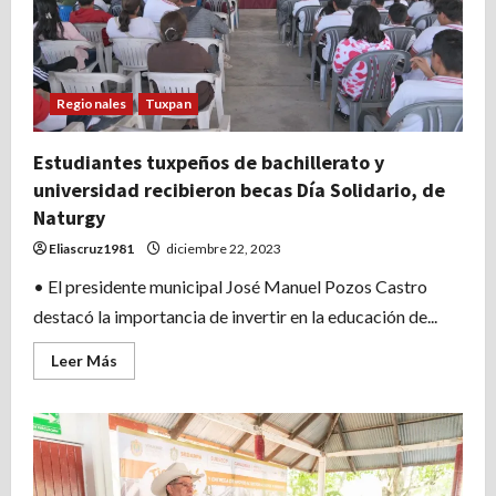
Regionales
Tuxpan
Estudiantes tuxpeños de bachillerato y
universidad recibieron becas Día Solidario, de
Naturgy
Eliascruz1981
diciembre 22, 2023
• El presidente municipal José Manuel Pozos Castro
destacó la importancia de invertir en la educación de...
Leer
Leer Más
más
acerca
de
Estudiantes
tuxpeños
de
bachillerato
y