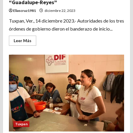
“Guadalupe-Reyes”
Eliascruz1981
diciembre 22, 2023
Tuxpan, Ver., 14 diciembre 2023.- Autoridades de los tres
órdenes de gobierno dieron el banderazo de inicio...
Leer
Leer Más
más
acerca
de
Inicia
en
Tuxpan
el
Operativo
de
Seguridad
“Guadalupe-
Reyes”
Tuxpan