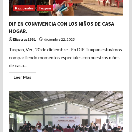
Regionales
Tuxpan
DIF EN CONVIVENCIA CON LOS NIÑOS DE CASA
HOGAR.
Eliascruz1981
diciembre 22, 2023
Tuxpan, Ver., 20 de diciembre.- En DIF Tuxpan estuvimos
compartiendo momentos especiales con nuestros niños
de casa...
Leer
Leer Más
más
acerca
de
DIF
EN
CONVIVENCIA
CON
LOS
NIÑOS
DE
CASA
HOGAR.