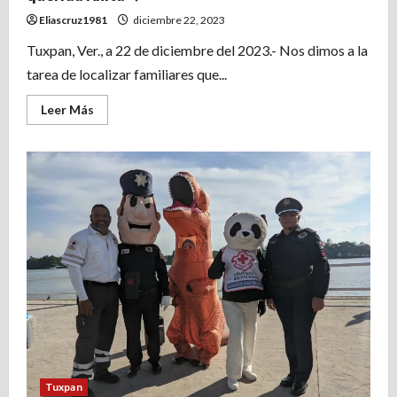
Eliascruz1981
diciembre 22, 2023
Tuxpan, Ver., a 22 de diciembre del 2023.- Nos dimos a la
tarea de localizar familiares que...
Leer
Leer Más
más
acerca
de
Esta
navidad
será
diferente
para
nuestra
querida
Anita
♥️
Tuxpan