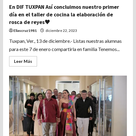
En DIF TUXPAN Así concluimos nuestro primer
día en el taller de cocina la elaboración de
rosca de reyes♥️
Eliascruz1981
diciembre 22, 2023
Tuxpan, Ver., 13 de diciembre.- Listas nuestras alumnas
para este 7 de enero compartirla en familia Tenemos...
Leer
Leer Más
más
acerca
de
En
DIF
TUXPAN
Así
concluimos
nuestro
primer
día
en
el
taller
de
cocina
la