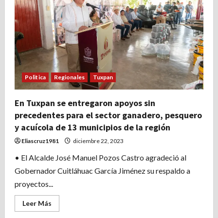
universidad
recibieron
becas
Día
Solidario,
de
Naturgy
Politica
Regionales
Tuxpan
En Tuxpan se entregaron apoyos sin
precedentes para el sector ganadero, pesquero
y acuícola de 13 municipios de la región
Eliascruz1981
diciembre 22, 2023
• El Alcalde José Manuel Pozos Castro agradeció al
Gobernador Cuitláhuac García Jiménez su respaldo a
proyectos...
Leer
Leer Más
más
acerca