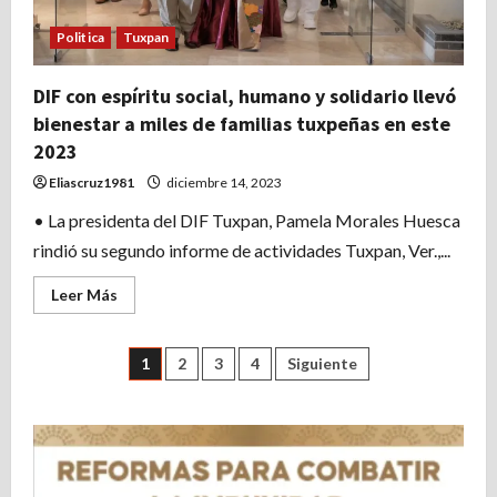
elaboración
de
rosca
Politica
Tuxpan
de
reyes♥️
DIF con espíritu social, humano y solidario llevó
bienestar a miles de familias tuxpeñas en este
2023
Eliascruz1981
diciembre 14, 2023
• La presidenta del DIF Tuxpan, Pamela Morales Huesca
rindió su segundo informe de actividades Tuxpan, Ver.,...
Leer
Leer Más
más
acerca
de
DIF
Paginación
1
2
3
4
Siguiente
con
espíritu
social,
de
humano
y
solidario
entradas
llevó
bienestar
a