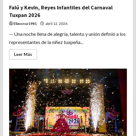
Falú y Kevin, Reyes Infantiles del Carnaval
Tuxpan 2026
Eliascruz1981
abril 12, 2026
— Una noche llena de alegría, talento y unión definió a los
representantes de la niñez tuxpeña...
Leer
Leer Más
más
acerca
de
Falú
y
Kevin,
Reyes
Infantiles
del
Carnaval
Tuxpan
2026