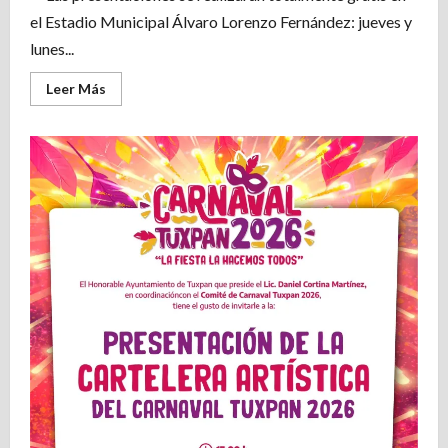
el Estadio Municipal Álvaro Lorenzo Fernández: jueves y
lunes...
Leer
Leer Más
más
acerca
de
Tuxpan
presenta
cartelera
artística
del
Carnaval
2026
con
talento
de
talla
internacional