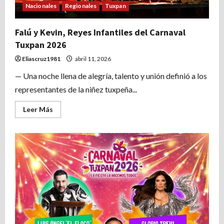
Nacionales
Regionales
Tuxpan
Falú y Kevin, Reyes Infantiles del Carnaval
Tuxpan 2026
Eliascruz1981
abril 11, 2026
— Una noche llena de alegría, talento y unión definió a los
representantes de la niñez tuxpeña...
Leer
Leer Más
más
acerca
de
Falú
y
Kevin,
Reyes
Infantiles
del
Carnaval
Tuxpan
2026