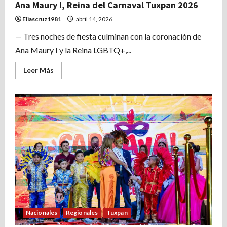
Ana Maury I, Reina del Carnaval Tuxpan 2026
Eliascruz1981
abril 14, 2026
— Tres noches de fiesta culminan con la coronación de
Ana Maury I y la Reina LGBTQ+,...
Leer
Leer Más
más
acerca
de
Ana
Maury
I,
Reina
del
Carnaval
Tuxpan
2026
Nacionales
Regionales
Tuxpan