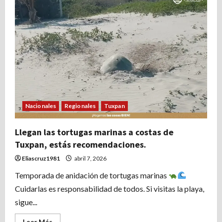
de
la
cartelera
oficial
de
artistas
del
Carnaval
Tuxpan
2026.
Nacionales
Regionales
Tuxpan
Llegan las tortugas marinas a costas de
Tuxpan, estás recomendaciones.
Eliascruz1981
abril 7, 2026
Temporada de anidación de tortugas marinas
Cuidarlas es responsabilidad de todos. Si visitas la playa,
sigue...
Leer
Leer Más