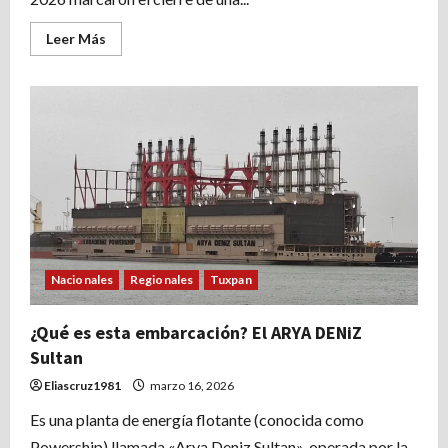
Leer
Leer Más
más
acerca
de
Tuxpan
despide
la
temporada
vacacional
con
música
y
gran
ambiente
familiar
Nacionales
Regionales
Tuxpan
¿Qué es esta embarcación? El ARYA DENiZ
Sultan
Eliascruz1981
marzo 16, 2026
Es una planta de energía flotante (conocida como
Powership) llamada «Arya Deniz Sultan», operada por la