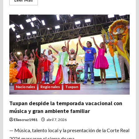
más
acerca
de
Llegan
las
tortugas
marinas
a
costas
de
Tuxpan,
estás
recomendaciones.
Nacionales
Regionales
Tuxpan
Tuxpan despide la temporada vacacional con
música y gran ambiente familiar
Eliascruz1981
abril 7, 2026
— Música, talento local y la presentación de la Corte Real
2026 marcaron el cierre de una...