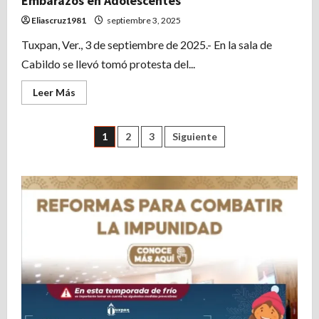
Embarazos en Adolescentes
Eliascruz1981
septiembre 3, 2025
Tuxpan, Ver., 3 de septiembre de 2025.- En la sala de
Cabildo se llevó tomó protesta del...
Leer
Leer Más
más
acerca
de
Tuxpan
Paginación
1
2
3
Siguiente
ya
tiene
Consejo
de
Municipal
de
Población
entradas
y
Grupo
Interinstitucional
para
la
Prevención
de
Embarazos
en
Adolescentes