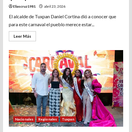
Eliascruz1981
abril 23, 2026
El alcalde de Tuxpan Daniel Cortina dió a conocer que
para este carnaval el pueblo merece estar...
Leer
Leer Más
más
acerca
de
Se
acabó
la
zona
VIP,
acertada
decisión
para
que
el
pueblo
lo
disfrute.
Nacionales
Regionales
Tuxpan