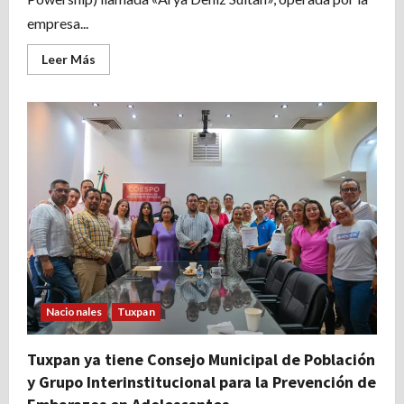
empresa...
Leer
Leer Más
más
acerca
de
¿Qué
es
esta
embarcación?
El
ARYA
DENiZ
Sultan
Nacionales
Tuxpan
Tuxpan ya tiene Consejo Municipal de Población
y Grupo Interinstitucional para la Prevención de