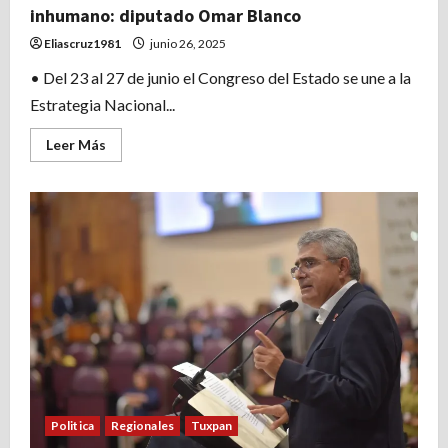
inhumano: diputado Omar Blanco
Eliascruz1981
junio 26, 2025
• Del 23 al 27 de junio el Congreso del Estado se une a la
Estrategia Nacional...
Leer
Leer Más
más
acerca
de
Condenable
toda
forma
de
tortura
y
maltrato
inhumano:
diputado
Omar
Blanco
Politica
Regionales
Tuxpan