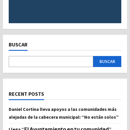
BUSCAR
BUSCAR
RECENT POSTS
Daniel Cortina lleva apoyos a las comunidades más
alejadas de la cabecera municipal: “No están solos”
Llega “𝗘𝗹 𝗔𝘆𝘂𝗻𝘁𝗮𝗺𝗶𝗲𝗻𝘁𝗼 𝗲𝗻 𝘁𝘂 𝗰𝗼𝗺𝘂𝗻𝗶𝗱𝗮𝗱”