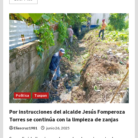
más
acerca
de
Se
realiza
la
limpieza
y
desazolve
de
la
zanja
que
cruza
la
calle
Pavón,
para
reducir
riesgos
de
inundación
Politica
Tuxpan
Por instrucciones del alcalde Jesús Fomperoza
Torres se continúa con la limpieza de zanjas
Eliascruz1981
junio 26, 2025