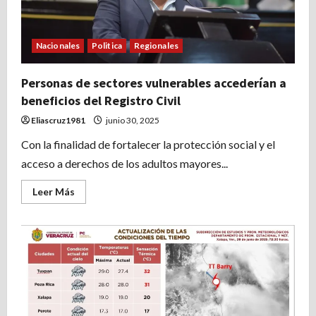
Nacionales
Politica
Regionales
Personas de sectores vulnerables accederían a
beneficios del Registro Civil
Eliascruz1981
junio 30, 2025
Con la finalidad de fortalecer la protección social y el
acceso a derechos de los adultos mayores...
Leer
Leer Más
más
acerca
de
Personas
de
sectores
vulnerables
accederían
a
beneficios
del
Registro