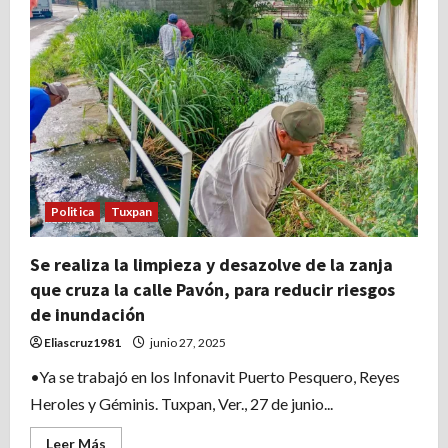
Tuxpan
en
alerta,
dando
seguimiento
puntual
a
la
Tormenta
Tropical
Barry
Politica
Tuxpan
Se realiza la limpieza y desazolve de la zanja
que cruza la calle Pavón, para reducir riesgos
de inundación
Eliascruz1981
junio 27, 2025
•Ya se trabajó en los Infonavit Puerto Pesquero, Reyes
Heroles y Géminis. Tuxpan, Ver., 27 de junio...
Leer
Leer Más