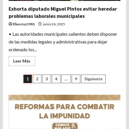
Exhorta diputado Miguel Pintos evitar heredar
problemas laborales municipales
Eliascruz1981
junio 26, 2025
• Las autoridades municipales salientes deben disponer
de las medidas legales y administrativas para dejar
ordenado los...
Leer
Leer Más
más
acerca
de
Exhorta
Paginación
1
2
3
4
…
9
Siguiente
diputado
Miguel
Pintos
de
evitar
heredar
problemas
entradas
laborales
municipales