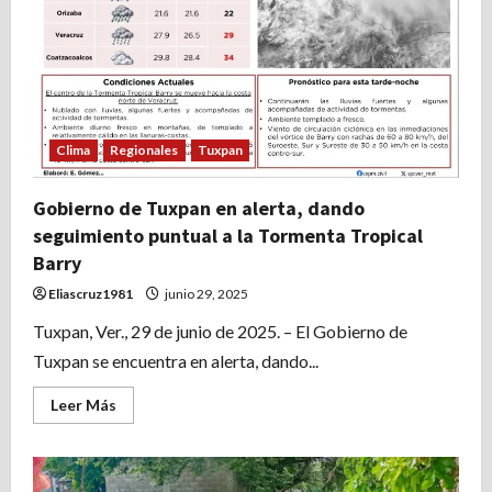
Civil
Clima
Regionales
Tuxpan
Gobierno de Tuxpan en alerta, dando
seguimiento puntual a la Tormenta Tropical
Barry
Eliascruz1981
junio 29, 2025
Tuxpan, Ver., 29 de junio de 2025. – El Gobierno de
Tuxpan se encuentra en alerta, dando...
Leer
Leer Más
más
acerca
de
Gobierno
de