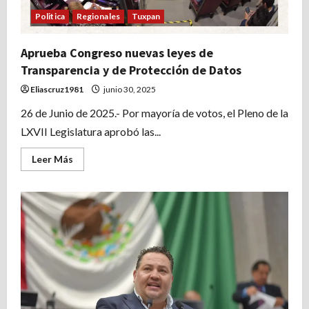
Politica
Regionales
Tuxpan
Aprueba Congreso nuevas leyes de
Transparencia y de Protección de Datos
Eliascruz1981
junio 30, 2025
26 de Junio de 2025.- Por mayoría de votos, el Pleno de la
LXVII Legislatura aprobó las...
Leer
Leer Más
más
acerca
de
Aprueba
Congreso
nuevas
leyes
de
Transparencia
y
de
Protección
de
Datos