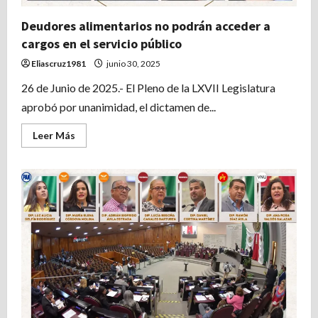
Deudores alimentarios no podrán acceder a
cargos en el servicio público
Eliascruz1981
junio 30, 2025
26 de Junio de 2025.- El Pleno de la LXVII Legislatura
aprobó por unanimidad, el dictamen de...
Leer
Leer Más
más
acerca
de
Deudores
alimentarios
no
podrán
acceder
a
cargos
en
el
servicio
público