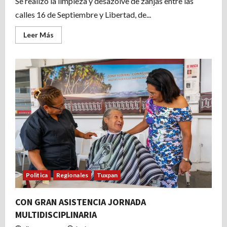
Se realizó la limpieza y desazolve de zanjas entre las
calles 16 de Septiembre y Libertad, de...
Leer
Leer Más
más
acerca
de
Por
instrucciones
del
alcalde
Jesús
Fomperoza
Torres
se
continúa
con
la
limpieza
de
zanjas
Politica
Regionales
Tuxpan
CON GRAN ASISTENCIA JORNADA
MULTIDISCIPLINARIA