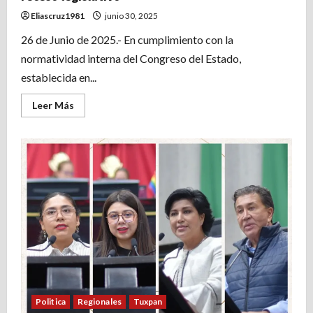
Eliascruz1981
junio 30, 2025
26 de Junio de 2025.- En cumplimiento con la
normatividad interna del Congreso del Estado,
establecida en...
Leer
Leer Más
más
acerca
de
Instalada,
Diputación
Permanente
del
segundo
receso
legislativo
Politica
Regionales
Tuxpan