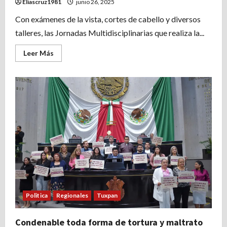
Eliascruz1981
junio 26, 2025
Con exámenes de la vista, cortes de cabello y diversos
talleres, las Jornadas Multidisciplinarias que realiza la...
Leer
Leer Más
más
acerca
de
CON
GRAN
ASISTENCIA
JORNADA
MULTIDISCIPLINARIA
Politica
Regionales
Tuxpan
Condenable toda forma de tortura y maltrato