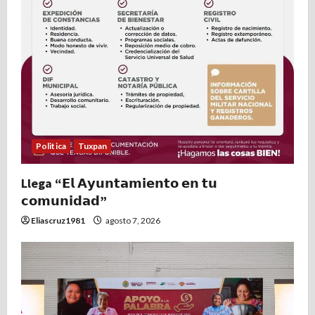
Politica
Tuxpan
Llega “𝗘𝗹 𝗔𝘆𝘂𝗻𝘁𝗮𝗺𝗶𝗲𝗻𝘁𝗼 𝗲𝗻 𝘁𝘂
𝗰𝗼𝗺𝘂𝗻𝗶𝗱𝗮𝗱”
Eliascruz1981
agosto 7, 2026