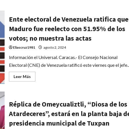
acerca
de
Estudiante
Tuxpeño
Ente electoral de Venezuela ratifica que
triunfa
en
Chile
Maduro fue reelecto con 51.95% de los
y
gana
votos; no muestra las actas
oro
para
México
Eliascruz1981
agosto 2, 2024
en
el
Información el Universal. Caracas.- El Consejo Nacional
Concurso
Iberoamericano
Electoral (CNE) de Venezuela ratificó este viernes que el jefe..
de
Proyectos
Estudiantiles
Leer
Leer Más
de
más
Ciencia
acerca
y
de
Tecnología
Ente
INFOMATRIX
electoral
de
Réplica de Omeycualiztli, “Diosa de los
Venezuela
ratifica
Atardeceres”, estará en la planta baja d
que
Maduro
fue
presidencia municipal de Tuxpan
reelecto
con