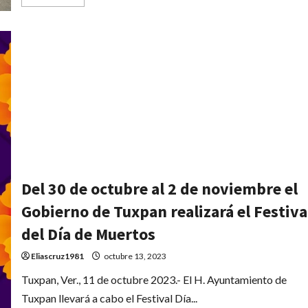
más
acerca
de
Inicia
la
construcción
de
pavimentación
con
concreto
hidráulico
en
la
Avenida
López
Mateos,
entre
calle
Guásima
Del 30 de octubre al 2 de noviembre el
y
Nogal
Gobierno de Tuxpan realizará el Festiva
del Día de Muertos
Eliascruz1981
octubre 13, 2023
Tuxpan, Ver., 11 de octubre 2023.- El H. Ayuntamiento de
Tuxpan llevará a cabo el Festival Día...