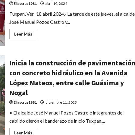
51.95%
Eliascruz1981
abril 19, 2024
de
los
Tuxpan, Ver., 18 abril 2024.- La tarde de este jueves, el alcalde
votos;
no
José Manuel Pozos Castro y...
muestra
las
actas
Leer
Leer Más
más
acerca
de
Réplica
de
Omeycualiztli,
Inicia la construcción de pavimentació
“Diosa
de
con concreto hidráulico en la Avenida
los
Atardeceres”,
estará
López Mateos, entre calle Guásima y
en
la
Nogal
planta
baja
de
Eliascruz1981
diciembre 11, 2023
presidencia
municipal
• El alcalde José Manuel Pozos Castro e integrantes del
de
Tuxpan
cabildo dieron el banderazo de inicio Tuxpan,...
Leer
Leer Más