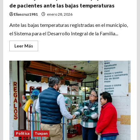
de pacientes ante las bajas temperaturas
Eliascruz1981
enero 28, 2026
Ante las bajas temperaturas registradas en el municipio,
el Sistema para el Desarrollo Integral de la Familia...
Leer
Leer Más
más
acerca
de
Gobierno
y
DIF
Tuxpan
brindan
apoyo
a
familias
de
pacientes
ante
las
bajas
temperaturas
Politica
Tuxpan