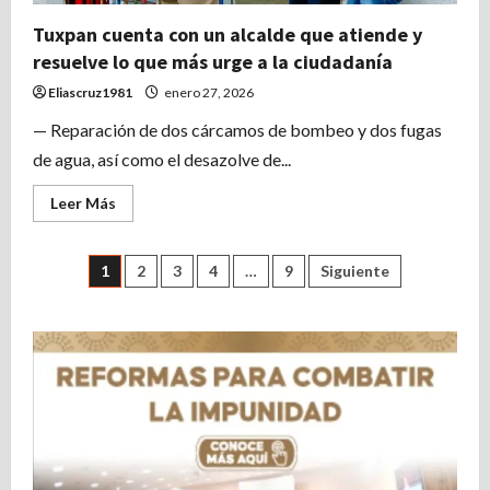
Tuxpan cuenta con un alcalde que atiende y
resuelve lo que más urge a la ciudadanía
Eliascruz1981
enero 27, 2026
— Reparación de dos cárcamos de bombeo y dos fugas
de agua, así como el desazolve de...
Leer
Leer Más
más
acerca
de
Tuxpan
Paginación
1
2
3
4
…
9
Siguiente
cuenta
con
un
de
alcalde
que
atiende
entradas
y
resuelve
lo
que
más
urge
a
la