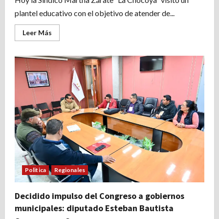
plantel educativo con el objetivo de atender de...
Leer
Leer Más
más
acerca
de
SÍNDICO
MARTHA
ZARATE
A
FAVOR
DE
LA
EDUCACIÓN
Politica
Regionales
Decidido impulso del Congreso a gobiernos
municipales: diputado Esteban Bautista