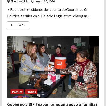
Eliascruz1981
enero 28, 2026
• Recibe el presidente de la Junta de Coordinación
Política a ediles en el Palacio Legislativo, dialogan...
Leer
Leer Más
más
acerca
de
Decidido
impulso
del
Congreso
a
gobiernos
municipales:
diputado
Esteban
Bautista
Politica
Tuxpan
Gobierno y DIF Tuxpan brindan apoyo a familias