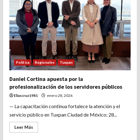
la
Mujer
2026
Politica
Regionales
Tuxpan
Daniel Cortina apuesta por la
profesionalización de los servidores públicos
Eliascruz1981
enero 28, 2026
— La capacitación continua fortalece la atención y el
servicio público en Tuxpan Ciudad de México; 28...
Leer
Leer Más
más
acerca
de