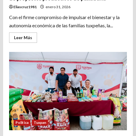
Eliascruz1981
enero 31, 2026
Con el firme compromiso de impulsar el bienestar y la
autonomía económica de las familias tuxpeñas, la...
Leer
Leer Más
más
acerca
de
Presidenta
del
DIF
Tuxpan
visita
a
beneficiarias
de
proyectos
productivos
de
panadería
Politica
Tuxpan