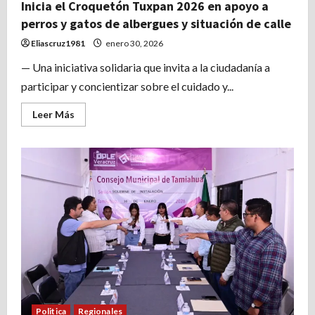
Inicia el Croquetón Tuxpan 2026 en apoyo a
perros y gatos de albergues y situación de calle
Eliascruz1981
enero 30, 2026
— Una iniciativa solidaria que invita a la ciudadanía a
participar y concientizar sobre el cuidado y...
Leer
Leer Más
más
acerca
de
Inicia
el
Croquetón
Tuxpan
2026
en
apoyo
a
perros
y
gatos
de
albergues
y
situación
de
calle
Politica
Regionales