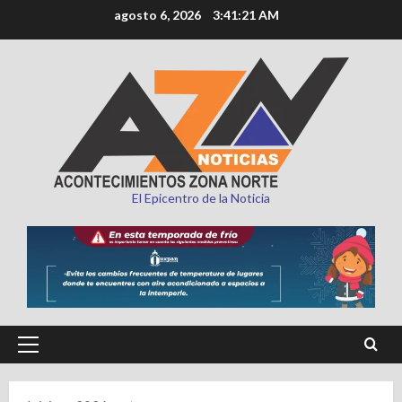
Saltar
agosto 6, 2026
3:41:22 AM
al
contenido
El Epicentro de la Noticia
Menú
principal