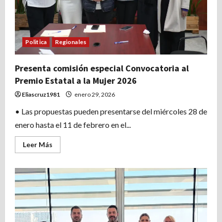
Municipal
de
Tamiahua
en
el
marco
Politica
Regionales
del
Proceso
Electoral
Presenta comisión especial Convocatoria al
Local
Extraordinario
Premio Estatal a la Mujer 2026
2026
Eliascruz1981
enero 29, 2026
• Las propuestas pueden presentarse del miércoles 28 de
enero hasta el 11 de febrero en el...
Leer
Leer Más
más
acerca
de
Presenta
comisión
especial
Convocatoria
al
Premio
Estatal
a