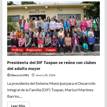
Daniel
Cortina
apuesta
por
la
profesionalización
de
los
servidores
públicos
Politica
Regionales
Tuxpan
Presidenta del DIF Tuxpan se reúne con clubes
del adulto mayor
Eliascruz1981
enero 28, 2026
La presidenta del Sistema Municipal para el Desarrollo
Integral de la Familia (DIF) Tuxpan, Marisol Martínez
Barrios,...
Leer
Leer Más