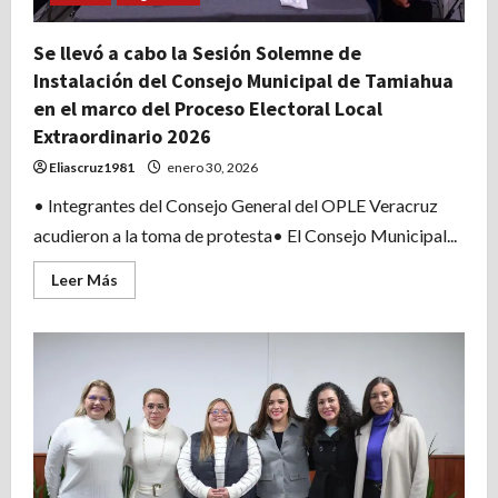
Se llevó a cabo la Sesión Solemne de
Instalación del Consejo Municipal de Tamiahua
en el marco del Proceso Electoral Local
Extraordinario 2026
Eliascruz1981
enero 30, 2026
• Integrantes del Consejo General del OPLE Veracruz
acudieron a la toma de protesta• El Consejo Municipal...
Leer
Leer Más
más
acerca
de
Se
llevó
a
cabo
la
Sesión
Solemne
de
Instalación
del
Consejo