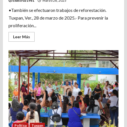
Eliascruz1981
marzo 28, 2025
•También se efectuaron trabajos de reforestación.
Tuxpan, Ver., 28 de marzo de 2025.- Para prevenir la
proliferación...
Leer
Leer Más
más
acerca
de
Se
llevaron
a
cabo
acciones
de
limpieza
en
La
Mata
para
prevenir
el
dengue
y
otras
enfermedades
transmitidas
por
Politica
Tuxpan