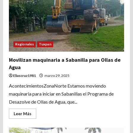
mucho
más
segura
esta
vialidad
Regionales
Tuxpan
Movilizan maquinaria a Sabanilla para Ollas de
Agua
Eliascruz1981
marzo 29, 2025
AcontecimientosZonaNorte Estamos moviendo
maquinaria para iniciar en Sabanillas el Programa de
Desazolve de Ollas de Agua, que...
Leer
Leer Más
más
acerca
de
Movilizan