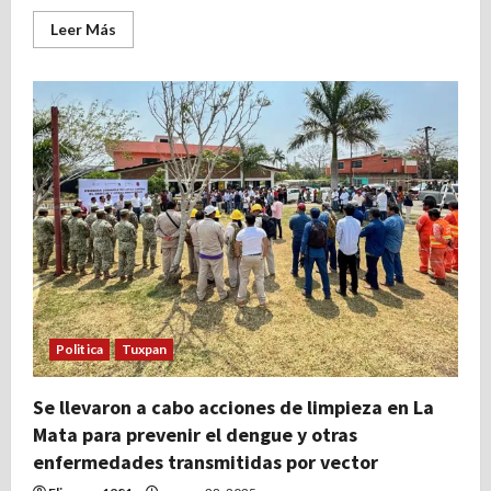
Leer
Leer Más
más
acerca
de
El
CETMAR
N°
20
tendrá
techado,
cancha
deportiva
y
un
aula
CAED.
Ya
se
conformaron
los
comités
Politica
Tuxpan
de
obras
y
la
Se llevaron a cabo acciones de limpieza en La
construcción
empezará
Mata para prevenir el dengue y otras
en
breve
enfermedades transmitidas por vector