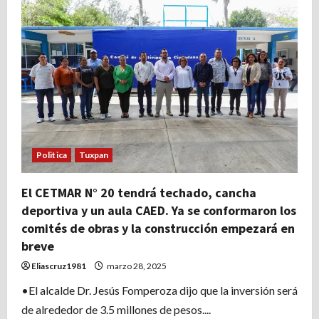
maquinaria
a
Sabanilla
para
Ollas
de
Agua
Politica
Tuxpan
El CETMAR N° 20 tendrá techado, cancha
deportiva y un aula CAED. Ya se conformaron los
comités de obras y la construcción empezará en
breve
Eliascruz1981
marzo 28, 2025
•El alcalde Dr. Jesús Fomperoza dijo que la inversión será
de alrededor de 3.5 millones de pesos....