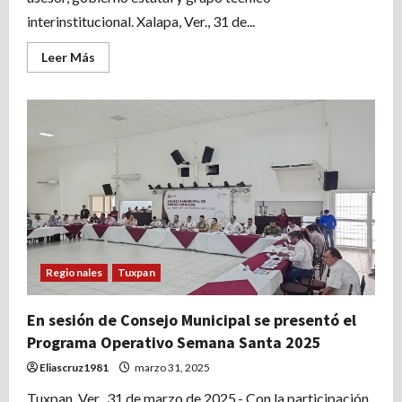
interinstitucional. Xalapa, Ver., 31 de...
Leer
Leer Más
más
acerca
de
Inicia
Congreso
proceso
de
consulta
para
reformar
Artículo
5
constitucional
Regionales
Tuxpan
En sesión de Consejo Municipal se presentó el
Programa Operativo Semana Santa 2025
Eliascruz1981
marzo 31, 2025
Tuxpan, Ver., 31 de marzo de 2025.- Con la participación