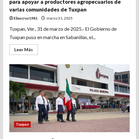
para apoyar a productores agropecuarios de
varias comunidades de Tuxpan
Eliascruz1981
marzo 31, 2025
Tuxpan, Ver., 31 de marzo de 2025.- El Gobierno de
Tuxpan puso en marcha en Sabanillas, el...
Leer
Leer Más
más
acerca
de
Inicia
programa
de
desazolve
de
ollas
de
agua
para
apoyar
a
productores
agropecuarios
de
Tuxpan
varias
comunidades
de