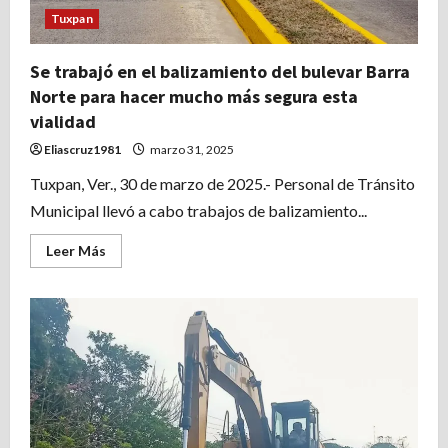
Tuxpan
Se trabajó en el balizamiento del bulevar Barra
Norte para hacer mucho más segura esta
vialidad
Eliascruz1981
marzo 31, 2025
Tuxpan, Ver., 30 de marzo de 2025.- Personal de Tránsito
Municipal llevó a cabo trabajos de balizamiento...
Leer
Leer Más
más
acerca
de
Se
trabajó
en
el
balizamiento
del
bulevar
Barra
Norte
para
hacer