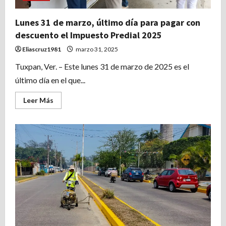
Lunes 31 de marzo, último día para pagar con
descuento el Impuesto Predial 2025
Eliascruz1981
marzo 31, 2025
Tuxpan, Ver. – Este lunes 31 de marzo de 2025 es el
último día en el que...
Leer
Leer Más
más
acerca
de
Lunes
31
de
marzo,
último
día
para
pagar
con
descuento
el
Impuesto
Predial
2025