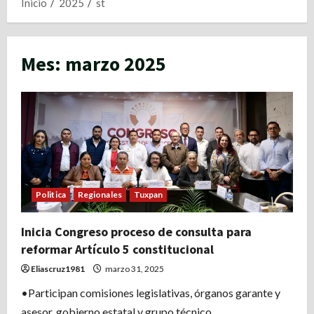
Inicio
2025
st
Mes:
marzo 2025
Politica
Regionales
Tuxpan
Inicia Congreso proceso de consulta para
reformar Artículo 5 constitucional
Eliascruz1981
marzo 31, 2025
•Participan comisiones legislativas, órganos garante y
asesor, gobierno estatal y grupo técnico