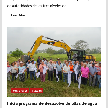
de autoridades de los tres niveles de...
Leer
Leer Más
más
acerca
de
En
sesión
de
Consejo
Municipal
se
presentó
el
Programa
Operativo
Semana
Santa
2025
Regionales
Tuxpan
Inicia programa de desazolve de ollas de agua