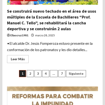
vector
Se construirá nuevo techado en el área de usos
múltiples de la Escuela de Bachilleres “Prof.
Manuel C. Tello”, se rehabilitará la cancha
deportiva y se construirán 2 aulas
Eliascruz1981
marzo 28, 2025
•El alcalde Dr. Jesús Fomperoza estuvo presente en la
conformación de los patronatos y les dio detalles...
Leer
Leer Más
más
acerca
de
Se
Paginación
1
2
3
4
…
7
Siguiente
construirá
nuevo
techado
de
en
el
área
entradas
de
usos
múltiples
de