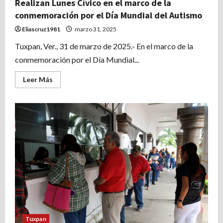
Realizan Lunes Cívico en el marco de la
Tuxpan
conmemoración por el Día Mundial del Autismo
Eliascruz1981
marzo 31, 2025
Tuxpan, Ver., 31 de marzo de 2025.- En el marco de la
conmemoración por el Día Mundial...
Leer
Leer Más
más
acerca
de
Realizan
Lunes
Cívico
en
el
marco
de
la
conmemoración
por
el
Día
Mundial
del
Autismo
Tuxpan