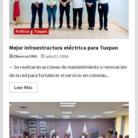
la
calle
15
de
Septiembre
Politica
Tuxpan
Mejor infraestructura eléctrica para Tuxpan
Eliascruz1981
julio 21, 2026
— Se realizarán acciones de mantenimiento y renovación
de la red para fortalecer el servicio en colonias...
Leer
Leer Más
más
acerca
de
Mejor
infraestructura
eléctrica
para
Tuxpan