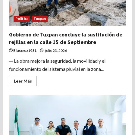
Politica
Tuxpan
Gobierno de Tuxpan concluye la sustitución de
rejillas en la calle 15 de Septiembre
Eliascruz1981
julio 23, 2026
— La obra mejora la seguridad, la movilidad y el
funcionamiento del sistema pluvial en la zona...
Leer
Leer Más
más
acerca
de
Gobierno
de
Tuxpan
concluye
la
sustitución
de
rejillas
en