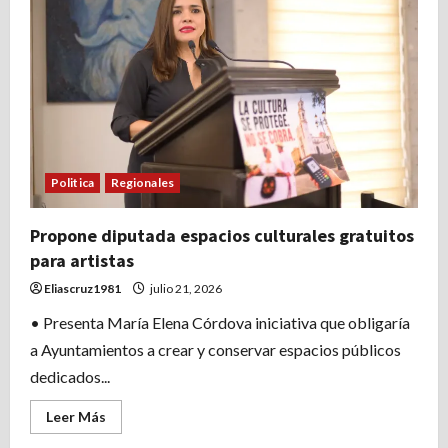
armonización
de
reforma
al
Poder
Judicial
Politica
Regionales
Propone diputada espacios culturales gratuitos
para artistas
Eliascruz1981
julio 21, 2026
• Presenta María Elena Córdova iniciativa que obligaría
a Ayuntamientos a crear y conservar espacios públicos
dedicados...
Leer
Leer Más
más
acerca