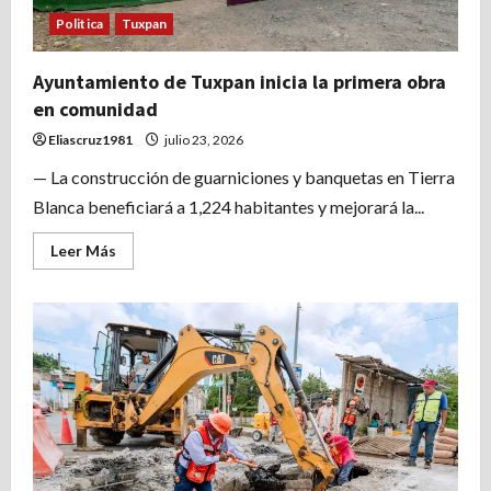
Politica
Tuxpan
Ayuntamiento de Tuxpan inicia la primera obra
en comunidad
Eliascruz1981
julio 23, 2026
— La construcción de guarniciones y banquetas en Tierra
Blanca beneficiará a 1,224 habitantes y mejorará la...
Leer
Leer Más
más
acerca
de
Ayuntamiento
de
Tuxpan
inicia
la
primera
obra
en
comunidad