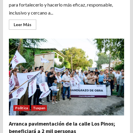
para fortalecerlo y hacerlo más eficaz, responsable,
inclusivo y cercano a...
Leer
Leer Más
más
acerca
de
Aprueba
Congreso
armonización
de
reforma
al
Poder
Judicial
Politica
Tuxpan
Arranca pavimentación de la calle Los Pinos;
beneficiará a 2 mil personas