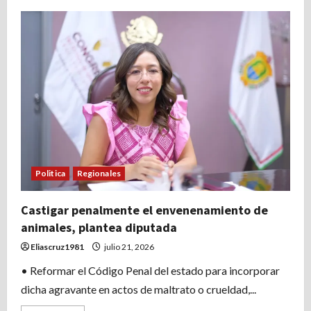
de
Propone
diputada
espacios
culturales
gratuitos
para
artistas
Politica
Regionales
Castigar penalmente el envenenamiento de
animales, plantea diputada
Eliascruz1981
julio 21, 2026
• Reformar el Código Penal del estado para incorporar
dicha agravante en actos de maltrato o crueldad,...