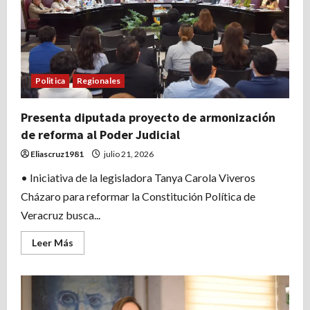
Politica
Regionales
Presenta diputada proyecto de armonización
de reforma al Poder Judicial
Eliascruz1981
julio 21, 2026
• Iniciativa de la legisladora Tanya Carola Viveros
Cházaro para reformar la Constitución Política de
Veracruz busca...
Leer
Leer Más
más
acerca
de
Presenta
diputada
proyecto
de