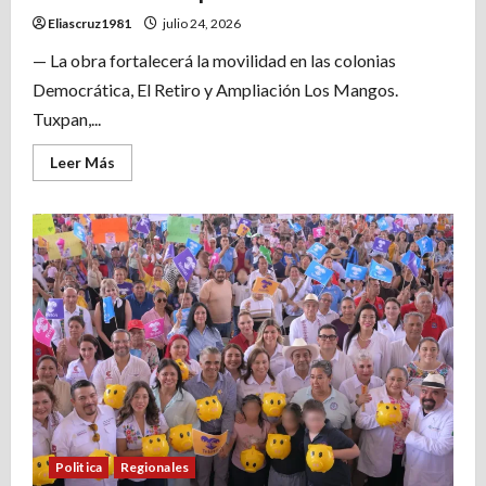
Eliascruz1981
julio 24, 2026
— La obra fortalecerá la movilidad en las colonias
Democrática, El Retiro y Ampliación Los Mangos.
Tuxpan,...
Leer
Leer Más
más
acerca
de
Arranca
pavimentación
de
la
calle
Los
Pinos;
beneficiará
a
2
mil
personas
Politica
Regionales