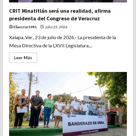
CRIT Minatitlán será una realidad, afirma
presidenta del Congreso de Veracruz
Eliascruz1981
julio 23, 2026
Xalapa, Ver., 23 de julio de 2026.- La presidenta de la
Mesa Directiva de la LXVII Legislatura,...
Leer
Leer Más
más
acerca
de
CRIT
Minatitlán
será
una
realidad,
afirma
presidenta
del
Congreso
de
Veracruz