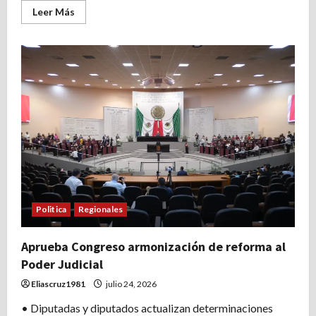
Leer
Leer Más
más
acerca
de
Aprueba
Congreso
reforma
que
fortalece
la
inversión
en
infraestructura
educativa
Politica
Regionales
Aprueba Congreso armonización de reforma al
Poder Judicial
Eliascruz1981
julio 24, 2026
• Diputadas y diputados actualizan determinaciones