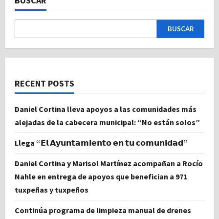
BUSCAR
BUSCAR
RECENT POSTS
Daniel Cortina lleva apoyos a las comunidades más
alejadas de la cabecera municipal: “No están solos”
Llega “𝗘𝗹 𝗔𝘆𝘂𝗻𝘁𝗮𝗺𝗶𝗲𝗻𝘁𝗼 𝗲𝗻 𝘁𝘂 𝗰𝗼𝗺𝘂𝗻𝗶𝗱𝗮𝗱”
Daniel Cortina y Marisol Martínez acompañan a Rocío
Nahle en entrega de apoyos que benefician a 971
tuxpeñas y tuxpeños
Continúa programa de limpieza manual de drenes