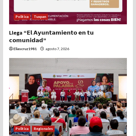
Politica
Tuxpan
Llega “𝗘𝗹 𝗔𝘆𝘂𝗻𝘁𝗮𝗺𝗶𝗲𝗻𝘁𝗼 𝗲𝗻 𝘁𝘂
𝗰𝗼𝗺𝘂𝗻𝗶𝗱𝗮𝗱”
Eliascruz1981
agosto 7, 2026
Politica
Regionales