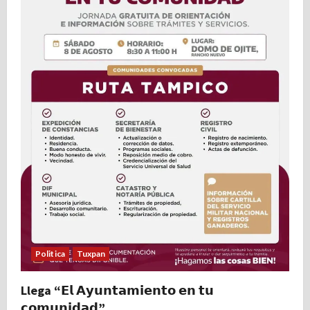
s
Politica
Tuxpan
Llega “𝗘𝗹 𝗔𝘆𝘂𝗻𝘁𝗮𝗺𝗶𝗲𝗻𝘁𝗼 𝗲𝗻 𝘁𝘂
𝗰𝗼𝗺𝘂𝗻𝗶𝗱𝗮𝗱”