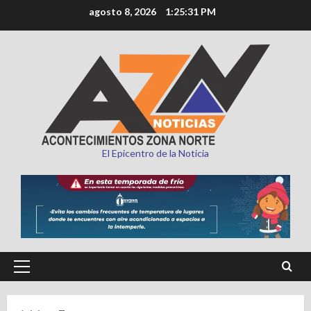
Saltar
agosto 8, 2026
1:25:32 PM
al
contenido
El Epicentro de la Noticia
Menú
principal