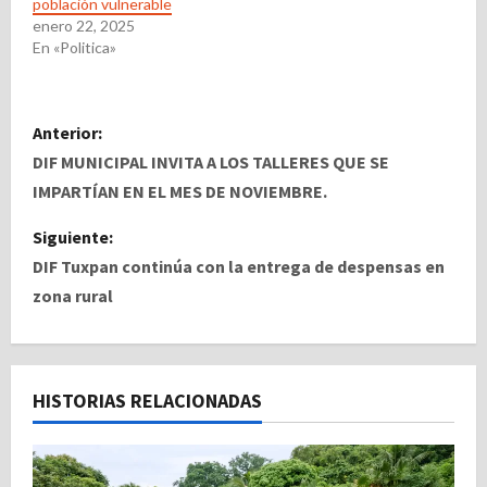
población vulnerable
enero 22, 2025
En «Politica»
N
Anterior:
a
DIF MUNICIPAL INVITA A LOS TALLERES QUE SE
IMPARTÍAN EN EL MES DE NOVIEMBRE.
v
Siguiente:
e
DIF Tuxpan continúa con la entrega de despensas en
zona rural
g
a
c
HISTORIAS RELACIONADAS
i