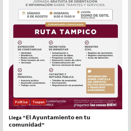
Politica
Tuxpan
Llega “𝗘𝗹 𝗔𝘆𝘂𝗻𝘁𝗮𝗺𝗶𝗲𝗻𝘁𝗼 𝗲𝗻 𝘁𝘂
𝗰𝗼𝗺𝘂𝗻𝗶𝗱𝗮𝗱”