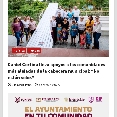
ó
n
d
e
e
Politica
Tuxpan
n
t
Daniel Cortina lleva apoyos a las comunidades
más alejadas de la cabecera municipal: “No
r
están solos”
Eliascruz1981
agosto 7, 2026
a
d
a