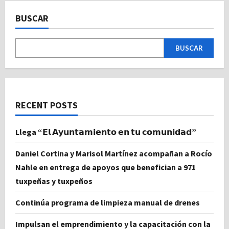
BUSCAR
BUSCAR
RECENT POSTS
Llega “𝗘𝗹 𝗔𝘆𝘂𝗻𝘁𝗮𝗺𝗶𝗲𝗻𝘁𝗼 𝗲𝗻 𝘁𝘂 𝗰𝗼𝗺𝘂𝗻𝗶𝗱𝗮𝗱”
Daniel Cortina y Marisol Martínez acompañan a Rocío
Nahle en entrega de apoyos que benefician a 971
tuxpeñas y tuxpeños
Continúa programa de limpieza manual de drenes
Impulsan el emprendimiento y la capacitación con la