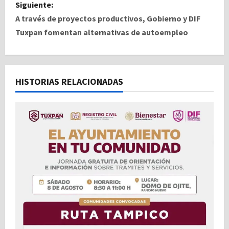
v
Siguiente:
A través de proyectos productivos, Gobierno y DIF
e
Tuxpan fomentan alternativas de autoempleo
g
a
HISTORIAS RELACIONADAS
c
i
ó
n
d
e
e