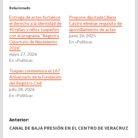
Relacionado
Entrega de actas fortalece
Propone diputada Liliana
el derecho a la identidad de
Castro eliminar requisito de
40 niñas y niños tuxpeños
apostillamiento de actas
con el programa “Registro
junio 26, 2025
Oportuno de Nacimiento
En «Politica»
2026”
mayo 27, 2026
En «Politica»
Tuxpan conmemora el 167
Aniversario de la Fundación
del Registro Civil
julio 28, 2026
En «Politica»
N
Anterior:
a
CANAL DE BAJA PRESIÓN EN EL CENTRO DE VERACRUZ