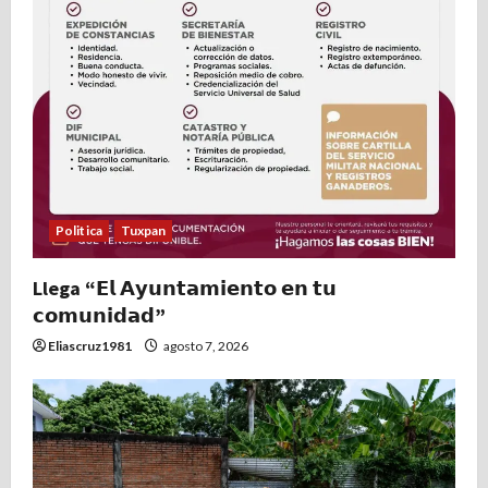
n
t
r
a
d
Politica
Tuxpan
a
Llega “𝗘𝗹 𝗔𝘆𝘂𝗻𝘁𝗮𝗺𝗶𝗲𝗻𝘁𝗼 𝗲𝗻 𝘁𝘂
s
𝗰𝗼𝗺𝘂𝗻𝗶𝗱𝗮𝗱”
Eliascruz1981
agosto 7, 2026