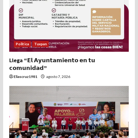
Politica
Tuxpan
Llega “𝗘𝗹 𝗔𝘆𝘂𝗻𝘁𝗮𝗺𝗶𝗲𝗻𝘁𝗼 𝗲𝗻 𝘁𝘂
𝗰𝗼𝗺𝘂𝗻𝗶𝗱𝗮𝗱”
Eliascruz1981
agosto 7, 2026