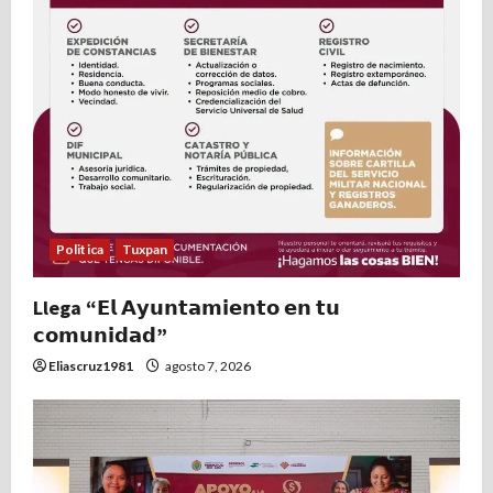
Politica
Tuxpan
Llega “𝗘𝗹 𝗔𝘆𝘂𝗻𝘁𝗮𝗺𝗶𝗲𝗻𝘁𝗼 𝗲𝗻 𝘁𝘂
𝗰𝗼𝗺𝘂𝗻𝗶𝗱𝗮𝗱”
Eliascruz1981
agosto 7, 2026