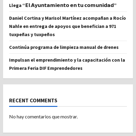
Llega “𝗘𝗹 𝗔𝘆𝘂𝗻𝘁𝗮𝗺𝗶𝗲𝗻𝘁𝗼 𝗲𝗻 𝘁𝘂 𝗰𝗼𝗺𝘂𝗻𝗶𝗱𝗮𝗱”
Daniel Cortina y Marisol Martínez acompañan a Rocío
Nahle en entrega de apoyos que benefician a 971
tuxpeñas y tuxpeños
Continúa programa de limpieza manual de drenes
Impulsan el emprendimiento y la capacitación con la
Primera Feria DIF Emprendedores
RECENT COMMENTS
No hay comentarios que mostrar.