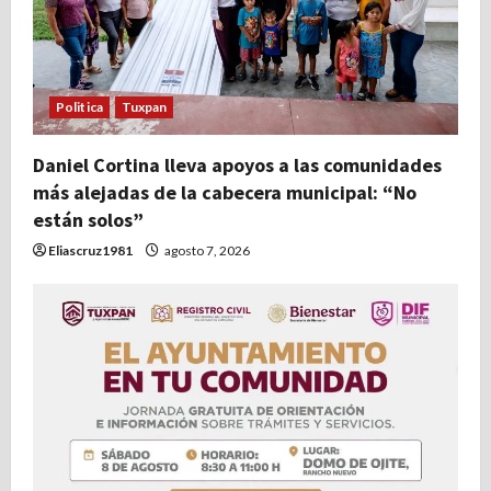
e
e
Politica
Tuxpan
n
t
Daniel Cortina lleva apoyos a las comunidades
más alejadas de la cabecera municipal: “No
r
están solos”
Eliascruz1981
agosto 7, 2026
a
d
a
s