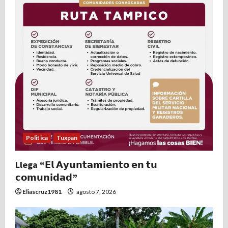
Politica
Tuxpan
Llega “𝗘𝗹 𝗔𝘆𝘂𝗻𝘁𝗮𝗺𝗶𝗲𝗻𝘁𝗼 𝗲𝗻 𝘁𝘂
𝗰𝗼𝗺𝘂𝗻𝗶𝗱𝗮𝗱”
Eliascruz1981
agosto 7, 2026