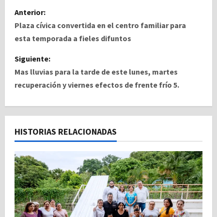
N
Anterior:
a
Plaza cívica convertida en el centro familiar para
esta temporada a fieles difuntos
v
Siguiente:
e
Mas lluvias para la tarde de este lunes, martes
recuperación y viernes efectos de frente frío 5.
g
a
c
HISTORIAS RELACIONADAS
i
ó
n
d