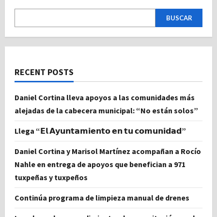
BUSCAR
RECENT POSTS
Daniel Cortina lleva apoyos a las comunidades más
alejadas de la cabecera municipal: “No están solos”
Llega “𝗘𝗹 𝗔𝘆𝘂𝗻𝘁𝗮𝗺𝗶𝗲𝗻𝘁𝗼 𝗲𝗻 𝘁𝘂 𝗰𝗼𝗺𝘂𝗻𝗶𝗱𝗮𝗱”
Daniel Cortina y Marisol Martínez acompañan a Rocío
Nahle en entrega de apoyos que benefician a 971
tuxpeñas y tuxpeños
Continúa programa de limpieza manual de drenes