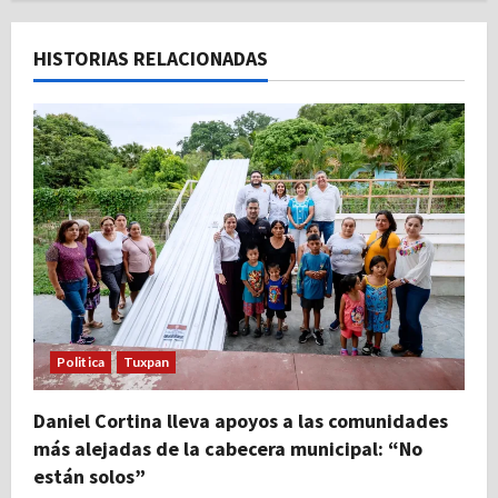
c
HISTORIAS RELACIONADAS
i
ó
n
d
e
e
n
Politica
Tuxpan
t
Daniel Cortina lleva apoyos a las comunidades
r
más alejadas de la cabecera municipal: “No
están solos”
a