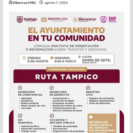
Eliascruz1981
agosto 7, 2026
d
a
s