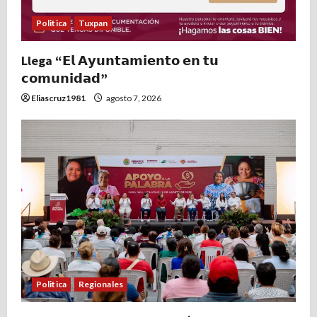
Politica
Tuxpan
Llega “𝗘𝗹 𝗔𝘆𝘂𝗻𝘁𝗮𝗺𝗶𝗲𝗻𝘁𝗼 𝗲𝗻 𝘁𝘂
𝗰𝗼𝗺𝘂𝗻𝗶𝗱𝗮𝗱”
Eliascruz1981
agosto 7, 2026
Politica
Regionales