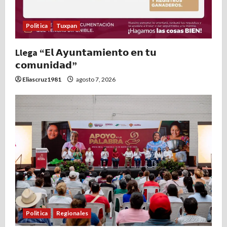
Politica
Tuxpan
Llega “𝗘𝗹 𝗔𝘆𝘂𝗻𝘁𝗮𝗺𝗶𝗲𝗻𝘁𝗼 𝗲𝗻 𝘁𝘂
𝗰𝗼𝗺𝘂𝗻𝗶𝗱𝗮𝗱”
Eliascruz1981
agosto 7, 2026
Politica
Regionales