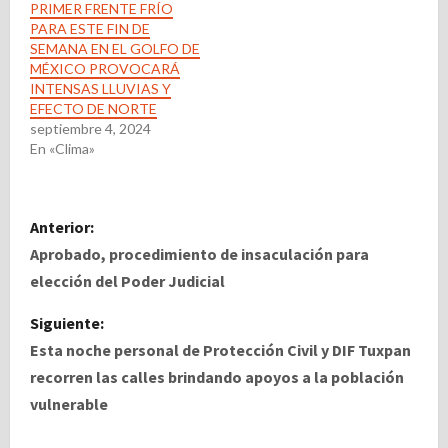
PRIMER FRENTE FRÍO
PARA ESTE FIN DE
SEMANA EN EL GOLFO DE
MÉXICO PROVOCARÁ
INTENSAS LLUVIAS Y
EFECTO DE NORTE
septiembre 4, 2024
En «Clima»
N
Anterior:
a
Aprobado, procedimiento de insaculación para
elección del Poder Judicial
v
Siguiente:
e
Esta noche personal de Protección Civil y DIF Tuxpan
recorren las calles brindando apoyos a la población
g
vulnerable
a