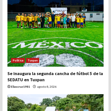
d
a
s
Politica
Tuxpan
Se inaugura la segunda cancha de fútbol 5 de la
SEDATU en Tuxpan
Eliascruz1981
agosto 8, 2026