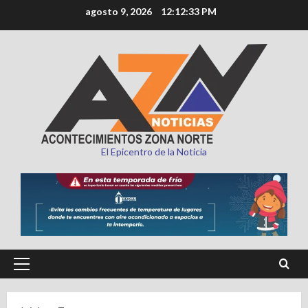
Saltar
agosto 9, 2026
12:12:34 PM
al
contenido
El Epicentro de la Noticia
Menú
principal