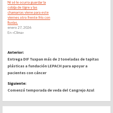
Ni sé le ocurra guardar la
cobija de tigre y las
chamarras viene para este
viernes otro frente frío con
lluvias.
enero 27, 2026
En «Clima»
N
Anterior:
a
Entrega DIF Tuxpan más de 2 toneladas de tapitas
plásticas a fundación LEPACH para apoyar a
v
pacientes con cáncer
e
Siguiente:
Comenzó temporada de veda del Cangrejo Azul
g
a