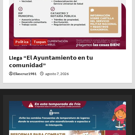
Politica
Tuxpan
Llega “𝗘𝗹 𝗔𝘆𝘂𝗻𝘁𝗮𝗺𝗶𝗲𝗻𝘁𝗼 𝗲𝗻 𝘁𝘂
𝗰𝗼𝗺𝘂𝗻𝗶𝗱𝗮𝗱”
Eliascruz1981
agosto 7, 2026