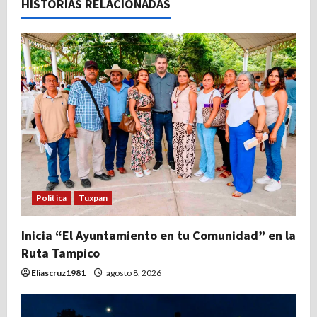
c
HISTORIAS RELACIONADAS
i
ó
n
d
e
e
Politica
Tuxpan
n
t
Inicia “El Ayuntamiento en tu Comunidad” en la
Ruta Tampico
r
Eliascruz1981
agosto 8, 2026
a