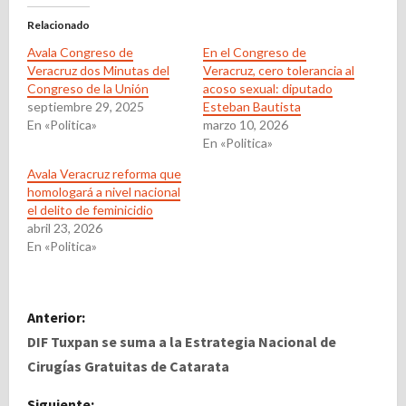
Relacionado
Avala Congreso de
En el Congreso de
Veracruz dos Minutas del
Veracruz, cero tolerancia al
Congreso de la Unión
acoso sexual: diputado
septiembre 29, 2025
Esteban Bautista
En «Politica»
marzo 10, 2026
En «Politica»
Avala Veracruz reforma que
homologará a nivel nacional
el delito de feminicidio
abril 23, 2026
En «Politica»
N
Anterior:
a
DIF Tuxpan se suma a la Estrategia Nacional de
Cirugías Gratuitas de Catarata
v
Siguiente: