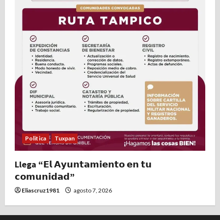
Politica
Tuxpan
Llega “𝗘𝗹 𝗔𝘆𝘂𝗻𝘁𝗮𝗺𝗶𝗲𝗻𝘁𝗼 𝗲𝗻 𝘁𝘂
𝗰𝗼𝗺𝘂𝗻𝗶𝗱𝗮𝗱”
Eliascruz1981
agosto 7, 2026