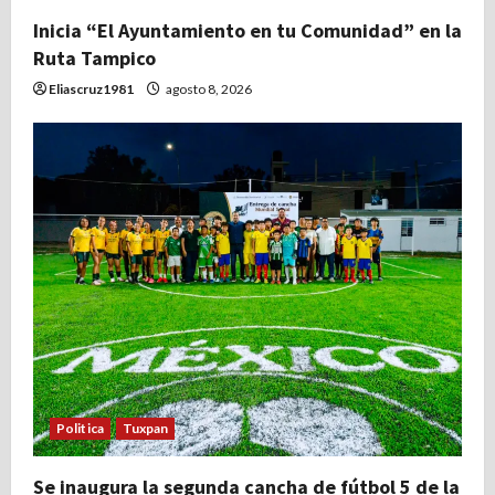
t
Inicia “El Ayuntamiento en tu Comunidad” en la
Ruta Tampico
r
Eliascruz1981
agosto 8, 2026
a
d
a
s
Politica
Tuxpan
Se inaugura la segunda cancha de fútbol 5 de la