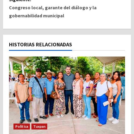
e
Congreso local, garante del diálogo y la
gobernabilidad municipal
g
a
c
HISTORIAS RELACIONADAS
i
ó
n
d
e
e
Politica
Tuxpan
n