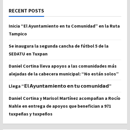
RECENT POSTS
Inicia “El Ayuntamiento en tu Comunidad” en la Ruta
Tampico
Se inaugura la segunda cancha de fútbol 5 de la
SEDATU en Tuxpan
Daniel Cortina lleva apoyos a las comunidades más
alejadas de la cabecera municipal: “No están solos”
Llega “𝗘𝗹 𝗔𝘆𝘂𝗻𝘁𝗮𝗺𝗶𝗲𝗻𝘁𝗼 𝗲𝗻 𝘁𝘂 𝗰𝗼𝗺𝘂𝗻𝗶𝗱𝗮𝗱”
Daniel Cortina y Marisol Martínez acompañan a Rocío
Nahle en entrega de apoyos que benefician a 971
tuxpeñas y tuxpeños