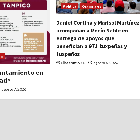
Politica
Regionales
Daniel Cortina y Marisol Martínez
acompañan a Rocío Nahle en
entrega de apoyos que
benefician a 971 tuxpeñas y
tuxpeños
an
Eliascruz1981
agosto 6, 2026
𝗻𝘁𝗮𝗺𝗶𝗲𝗻𝘁𝗼 𝗲𝗻
𝗮𝗱”
agosto 7, 2026