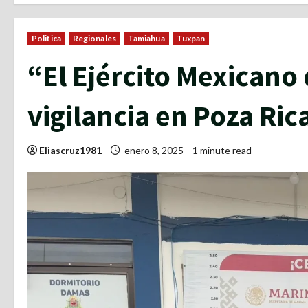
Politica
Regionales
Tamiahua
Tuxpan
“El Ejército Mexicano
vigilancia en Poza Ric
Eliascruz1981
enero 8, 2025
1 minute read