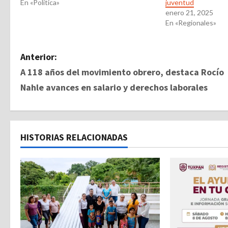
En «Politica»
juventud
enero 21, 2025
En «Regionales»
N
Anterior:
A 118 años del movimiento obrero, destaca Rocío
a
Nahle avances en salario y derechos laborales
v
e
HISTORIAS RELACIONADAS
g
a
c
i