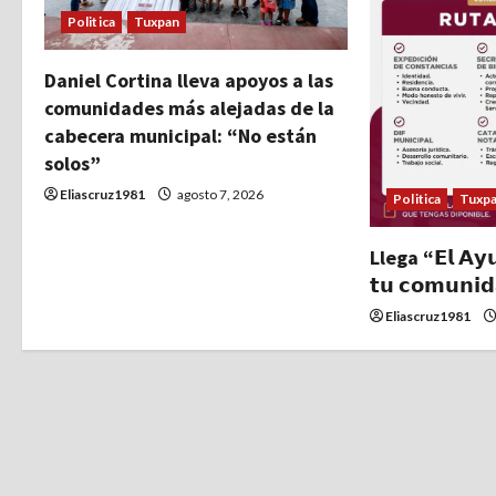
ó
Politica
Tuxpan
n
Daniel Cortina lleva apoyos a las
d
comunidades más alejadas de la
cabecera municipal: “No están
e
solos”
e
Eliascruz1981
agosto 7, 2026
Politica
Tuxp
n
Llega “𝗘𝗹 𝗔𝘆𝘂
t
𝘁𝘂 𝗰𝗼𝗺𝘂𝗻𝗶
Eliascruz1981
r
a
d
a