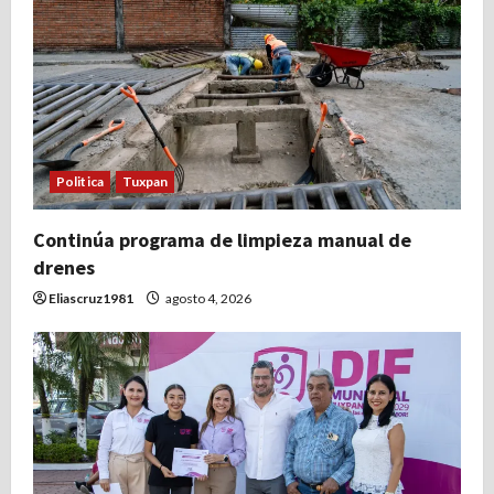
d
e
e
n
Politica
Tuxpan
t
Continúa programa de limpieza manual de
r
drenes
a
Eliascruz1981
agosto 4, 2026
d
a
s