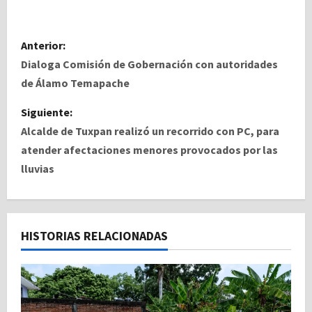
N
Anterior:
a
Dialoga Comisión de Gobernación con autoridades
de Álamo Temapache
v
Siguiente:
e
Alcalde de Tuxpan realizó un recorrido con PC, para
atender afectaciones menores provocados por las
g
lluvias
a
c
HISTORIAS RELACIONADAS
i
ó
n