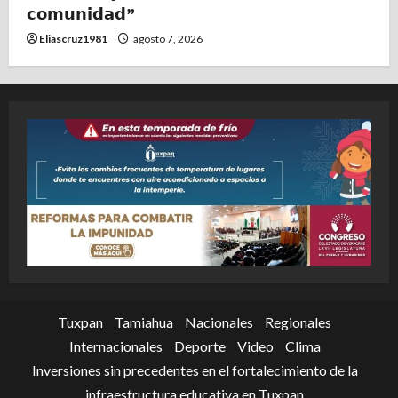
𝗰𝗼𝗺𝘂𝗻𝗶𝗱𝗮𝗱”
Eliascruz1981
agosto 7, 2026
Tuxpan
Tamiahua
Nacionales
Regionales
Internacionales
Deporte
Video
Clima
Inversiones sin precedentes en el fortalecimiento de la
infraestructura educativa en Tuxpan