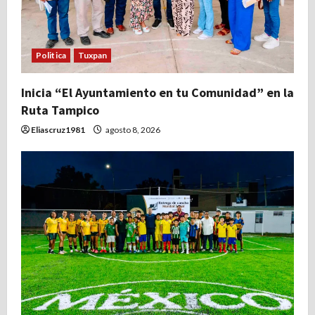
e
e
Politica
Tuxpan
n
t
Inicia “El Ayuntamiento en tu Comunidad” en la
Ruta Tampico
r
Eliascruz1981
agosto 8, 2026
a
d
a
s