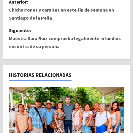
Anterior:
a
Chicharrones y carnitas en este fin de semana en
Santiago de la Peña
v
Siguiente:
e
Maestra Sara Ruiz comprueba legalmente infundios
encontra de su persona
g
a
c
HISTORIAS RELACIONADAS
i
ó
n
d