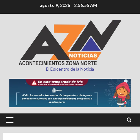
Saltar
agosto 9, 2026
2:56:57 AM
al
contenido
El Epicentro de la Noticia
Menú
principal