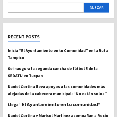
BUSCAR
RECENT POSTS
Inicia “El Ayuntamiento en tu Comunidad” en la Ruta
Tampico
Se inaugura la segunda cancha de fútbol 5 de la
SEDATU en Tuxpan
Daniel Cortina lleva apoyos a las comunidades más
alejadas de la cabecera municipal: “No están solos”
Llega “𝗘𝗹 𝗔𝘆𝘂𝗻𝘁𝗮𝗺𝗶𝗲𝗻𝘁𝗼 𝗲𝗻 𝘁𝘂 𝗰𝗼𝗺𝘂𝗻𝗶𝗱𝗮𝗱”
Daniel Cortina y Marisol Martínez acompañan a Rocío