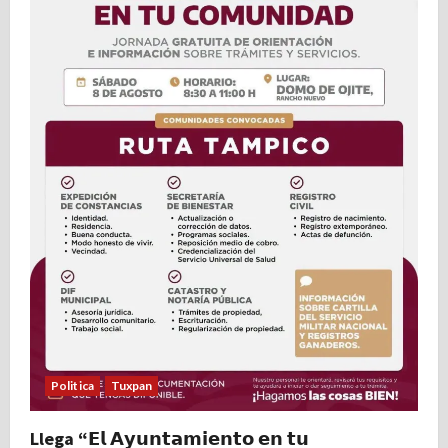
Politica
Tuxpan
Llega “𝗘𝗹 𝗔𝘆𝘂𝗻𝘁𝗮𝗺𝗶𝗲𝗻𝘁𝗼 𝗲𝗻 𝘁𝘂