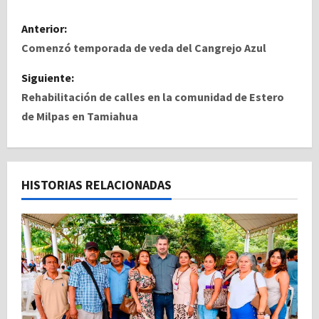
N
Anterior:
a
Comenzó temporada de veda del Cangrejo Azul
v
Siguiente:
Rehabilitación de calles en la comunidad de Estero
e
de Milpas en Tamiahua
g
a
HISTORIAS RELACIONADAS
c
i
ó
n