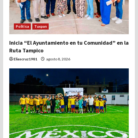
d
e
e
Politica
Tuxpan
n
Inicia “El Ayuntamiento en tu Comunidad” en la
Ruta Tampico
t
Eliascruz1981
agosto 8, 2026
r
a
d
a
s