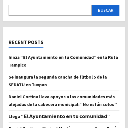
BUSCAR
RECENT POSTS
Inicia “El Ayuntamiento en tu Comunidad” en la Ruta
Tampico
Se inaugura la segunda cancha de fútbol 5 de la
SEDATU en Tuxpan
Daniel Cortina lleva apoyos a las comunidades más
alejadas de la cabecera municipal: “No están solos”
Llega “𝗘𝗹 𝗔𝘆𝘂𝗻𝘁𝗮𝗺𝗶𝗲𝗻𝘁𝗼 𝗲𝗻 𝘁𝘂 𝗰𝗼𝗺𝘂𝗻𝗶𝗱𝗮𝗱”