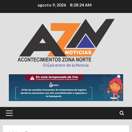
Saltar
agosto 9, 2026
8:28:25 AM
al
contenido
El Epicentro de la Noticia
Menú
principal