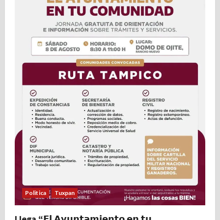
Politica
Tuxpan
Llega “𝗘𝗹 𝗔𝘆𝘂𝗻𝘁𝗮𝗺𝗶𝗲𝗻𝘁𝗼 𝗲𝗻 𝘁𝘂