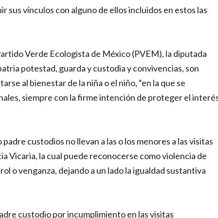
uir sus vínculos con alguno de ellos incluidos en estos las
 Partido Verde Ecologista de México (PVEM), la diputada
atria potestad, guarda y custodia y convivencias, son
rse al bienestar de la niña o el niño, “en la que se
les, siempre con la firme intención de proteger el interé
 padre custodios no llevan a las o los menores a las visitas
ncia Vicaria, la cual puede reconocerse como violencia de
rol o venganza, dejando a un lado la igualdad sustantiva
padre custodio por incumplimiento en las visitas