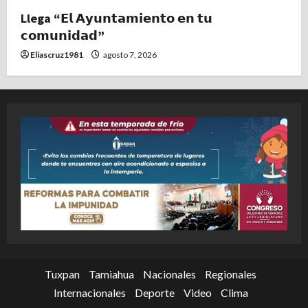
Llega “𝗘𝗹 𝗔𝘆𝘂𝗻𝘁𝗮𝗺𝗶𝗲𝗻𝘁𝗼 𝗲𝗻 𝘁𝘂
𝗰𝗼𝗺𝘂𝗻𝗶𝗱𝗮𝗱”
Eliascruz1981
agosto 7, 2026
Tuxpan
Tamiahua
Nacionales
Regionales
Internacionales
Deporte
Video
Clima