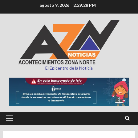
Saltar
agosto 9, 2026
2:29:29 PM
al
contenido
El Epicentro de la Noticia
Menú
principal