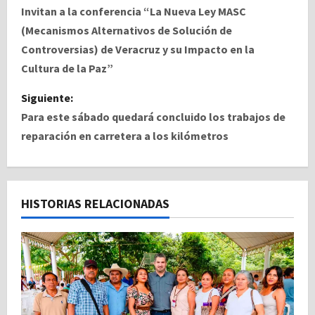
a
Invitan a la conferencia “La Nueva Ley MASC
(Mecanismos Alternativos de Solución de
v
Controversias) de Veracruz y su Impacto en la
Cultura de la Paz”
e
Siguiente:
g
Para este sábado quedará concluido los trabajos de
a
reparación en carretera a los kilómetros
c
i
HISTORIAS RELACIONADAS
ó
n
d
e