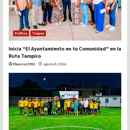
e
n
t
Politica
Tuxpan
r
Inicia “El Ayuntamiento en tu Comunidad” en la
Ruta Tampico
a
Eliascruz1981
agosto 8, 2026
d
a
s