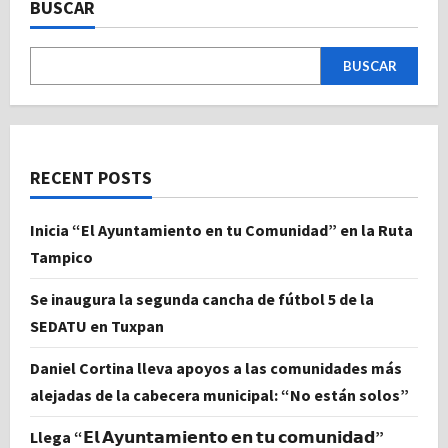
BUSCAR
BUSCAR
RECENT POSTS
Inicia “El Ayuntamiento en tu Comunidad” en la Ruta
Tampico
Se inaugura la segunda cancha de fútbol 5 de la
SEDATU en Tuxpan
Daniel Cortina lleva apoyos a las comunidades más
alejadas de la cabecera municipal: “No están solos”
Llega “𝗘𝗹 𝗔𝘆𝘂𝗻𝘁𝗮𝗺𝗶𝗲𝗻𝘁𝗼 𝗲𝗻 𝘁𝘂 𝗰𝗼𝗺𝘂𝗻𝗶𝗱𝗮𝗱”