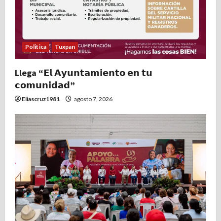
Politica
Tuxpan
Llega “𝗘𝗹 𝗔𝘆𝘂𝗻𝘁𝗮𝗺𝗶𝗲𝗻𝘁𝗼 𝗲𝗻 𝘁𝘂
𝗰𝗼𝗺𝘂𝗻𝗶𝗱𝗮𝗱”
Eliascruz1981
agosto 7, 2026