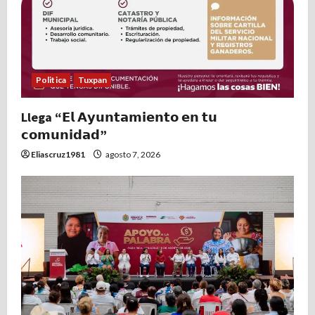
Politica
Tuxpan
Llega “𝗘𝗹 𝗔𝘆𝘂𝗻𝘁𝗮𝗺𝗶𝗲𝗻𝘁𝗼 𝗲𝗻 𝘁𝘂
𝗰𝗼𝗺𝘂𝗻𝗶𝗱𝗮𝗱”
Eliascruz1981
agosto 7, 2026