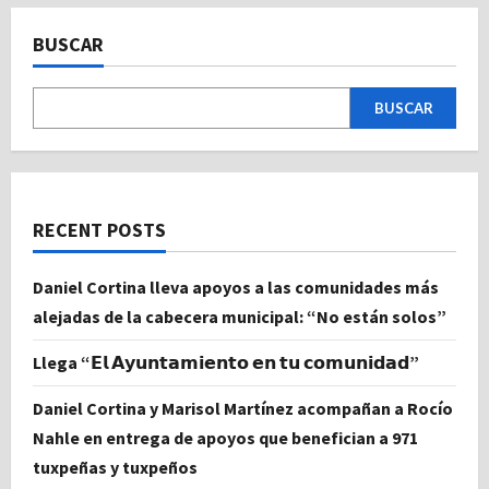
BUSCAR
BUSCAR
RECENT POSTS
Daniel Cortina lleva apoyos a las comunidades más
alejadas de la cabecera municipal: “No están solos”
Llega “𝗘𝗹 𝗔𝘆𝘂𝗻𝘁𝗮𝗺𝗶𝗲𝗻𝘁𝗼 𝗲𝗻 𝘁𝘂 𝗰𝗼𝗺𝘂𝗻𝗶𝗱𝗮𝗱”
Daniel Cortina y Marisol Martínez acompañan a Rocío
Nahle en entrega de apoyos que benefician a 971
tuxpeñas y tuxpeños