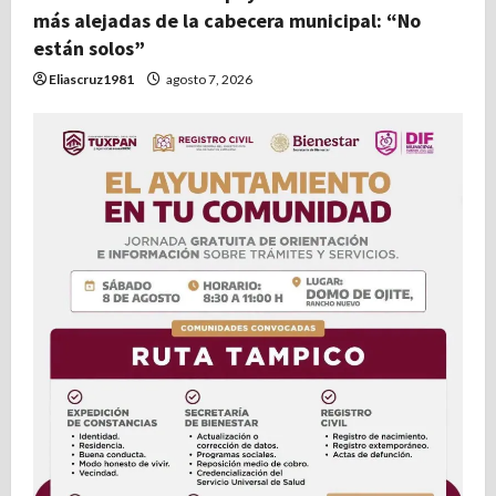
más alejadas de la cabecera municipal: “No
r
están solos”
Eliascruz1981
agosto 7, 2026
a
d
a
s