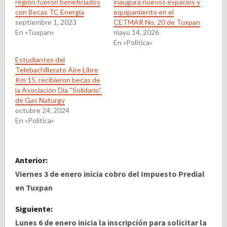
región fueron beneficiados
inaugura nuevos espacios y
con Becas TC Energía
equipamiento en el
septiembre 1, 2023
CETMAR No. 20 de Tuxpan
En «Tuxpan»
mayo 14, 2026
En «Politica»
Estudiantes del
Telebachillerato Aire Libre
Km 15, recibieron becas de
la Asociación Día “Solidario”,
de Gas Naturgy
octubre 24, 2024
En «Politica»
N
Anterior:
a
Viernes 3 de enero inicia cobro del Impuesto Predial
en Tuxpan
v
Siguiente:
e
Lunes 6 de enero inicia la inscripción para solicitar la