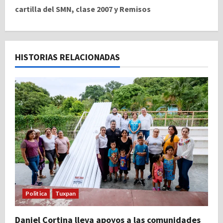
cartilla del SMN, clase 2007 y Remisos
g
a
c
HISTORIAS RELACIONADAS
i
ó
n
d
e
e
Politica
Tuxpan
n
t
Daniel Cortina lleva apoyos a las comunidades