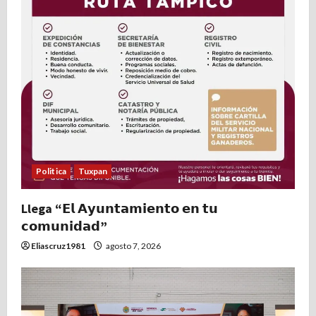
Politica
Tuxpan
Llega “𝗘𝗹 𝗔𝘆𝘂𝗻𝘁𝗮𝗺𝗶𝗲𝗻𝘁𝗼 𝗲𝗻 𝘁𝘂
𝗰𝗼𝗺𝘂𝗻𝗶𝗱𝗮𝗱”
Eliascruz1981
agosto 7, 2026