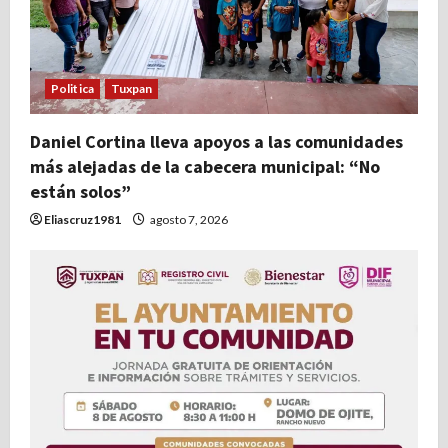
d
e
e
Politica
Tuxpan
n
Daniel Cortina lleva apoyos a las comunidades
más alejadas de la cabecera municipal: “No
t
están solos”
r
Eliascruz1981
agosto 7, 2026
a
d
a
s