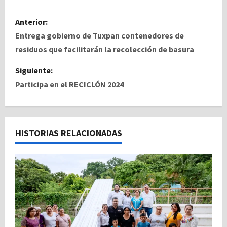
N
Anterior:
a
Entrega gobierno de Tuxpan contenedores de
residuos que facilitarán la recolección de basura
v
Siguiente:
e
Participa en el RECICLÓN 2024
g
a
HISTORIAS RELACIONADAS
c
i
ó
n