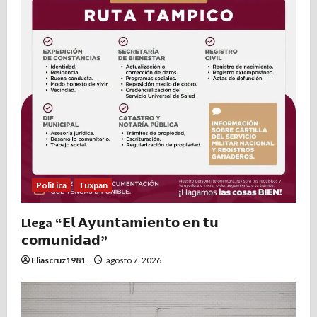
Politica
Tuxpan
Llega “𝗘𝗹 𝗔𝘆𝘂𝗻𝘁𝗮𝗺𝗶𝗲𝗻𝘁𝗼 𝗲𝗻 𝘁𝘂
𝗰𝗼𝗺𝘂𝗻𝗶𝗱𝗮𝗱”
Eliascruz1981
agosto 7, 2026