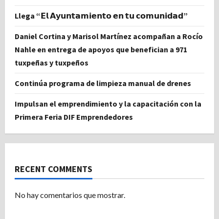
Llega “𝗘𝗹 𝗔𝘆𝘂𝗻𝘁𝗮𝗺𝗶𝗲𝗻𝘁𝗼 𝗲𝗻 𝘁𝘂 𝗰𝗼𝗺𝘂𝗻𝗶𝗱𝗮𝗱”
Daniel Cortina y Marisol Martínez acompañan a Rocío
Nahle en entrega de apoyos que benefician a 971
tuxpeñas y tuxpeños
Continúa programa de limpieza manual de drenes
Impulsan el emprendimiento y la capacitación con la
Primera Feria DIF Emprendedores
RECENT COMMENTS
No hay comentarios que mostrar.