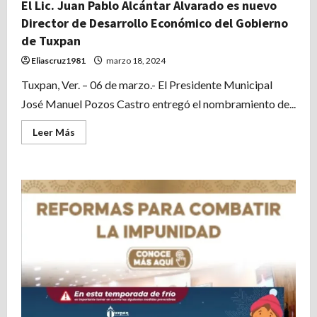
El Lic. Juan Pablo Alcántar Alvarado es nuevo
Director de Desarrollo Económico del Gobierno
de Tuxpan
Eliascruz1981
marzo 18, 2024
Tuxpan, Ver. – 06 de marzo.- El Presidente Municipal
José Manuel Pozos Castro entregó el nombramiento de...
Leer
Leer Más
más
acerca
de
El
Lic.
Juan
Pablo
Alcántar
Alvarado
es
nuevo
Director
de
Desarrollo
Económico
del
Gobierno
de