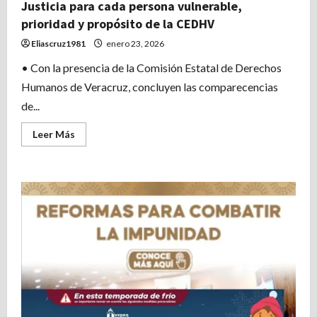
Justicia para cada persona vulnerable,
prioridad y propósito de la CEDHV
Eliascruz1981
enero 23, 2026
• Con la presencia de la Comisión Estatal de Derechos
Humanos de Veracruz, concluyen las comparecencias
de...
Leer
Leer Más
más
acerca
de
Justicia
para
cada
persona
vulnerable,
prioridad
y
propósito
de
la
CEDHV