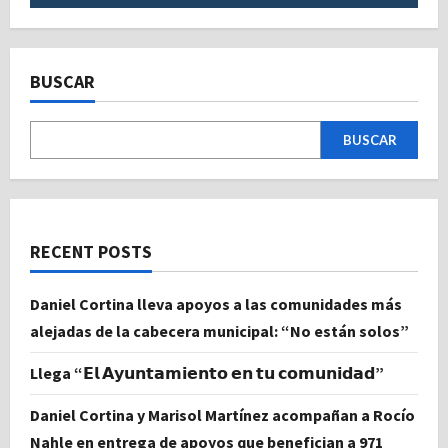
BUSCAR
BUSCAR
RECENT POSTS
Daniel Cortina lleva apoyos a las comunidades más
alejadas de la cabecera municipal: “No están solos”
Llega “𝗘𝗹 𝗔𝘆𝘂𝗻𝘁𝗮𝗺𝗶𝗲𝗻𝘁𝗼 𝗲𝗻 𝘁𝘂 𝗰𝗼𝗺𝘂𝗻𝗶𝗱𝗮𝗱”
Daniel Cortina y Marisol Martínez acompañan a Rocío
Nahle en entrega de apoyos que benefician a 971