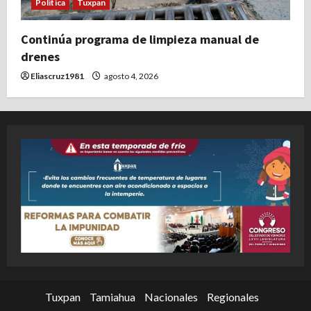
Politica
Tuxpan
Continúa programa de limpieza manual de
drenes
Eliascruz1981
agosto 4, 2026
Tuxpan
Tamiahua
Nacionales
Regionales