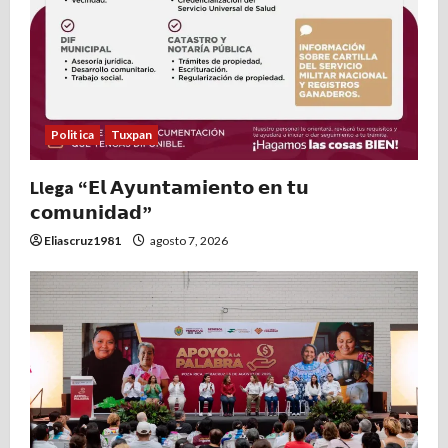
Politica
Tuxpan
Llega “𝗘𝗹 𝗔𝘆𝘂𝗻𝘁𝗮𝗺𝗶𝗲𝗻𝘁𝗼 𝗲𝗻 𝘁𝘂
𝗰𝗼𝗺𝘂𝗻𝗶𝗱𝗮𝗱”
Eliascruz1981
agosto 7, 2026