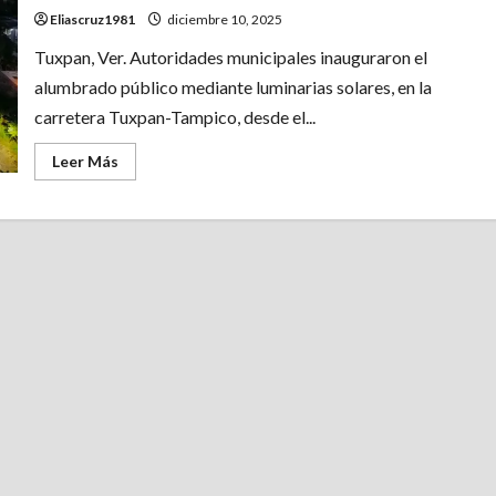
Eliascruz1981
diciembre 10, 2025
Tuxpan, Ver. Autoridades municipales inauguraron el
alumbrado público mediante luminarias solares, en la
carretera Tuxpan-Tampico, desde el...
Leer
Leer Más
más
acerca
de
La
carretera
Tuxpan-
Tampico
ya
cuenta
con
alumbrado
público
de
luminarias
solares.
Esta
noche
fue
inaugurada
esta
importante