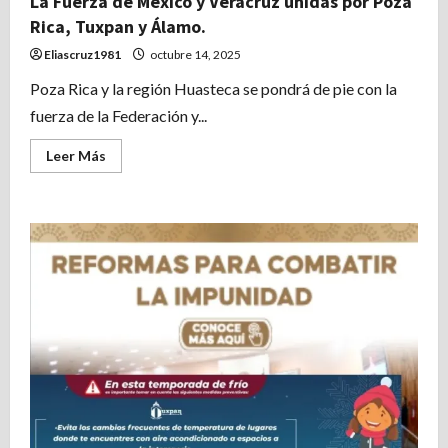
La Fuerza de México y Veracruz unidas por Poza
Rica, Tuxpan y Álamo.
Eliascruz1981
octubre 14, 2025
Poza Rica y la región Huasteca se pondrá de pie con la
fuerza de la Federación y...
Leer
Leer Más
más
acerca
de
La
Fuerza
de
México
y
Veracruz
unidas
por
Poza
Rica,
Tuxpan
y
Álamo.