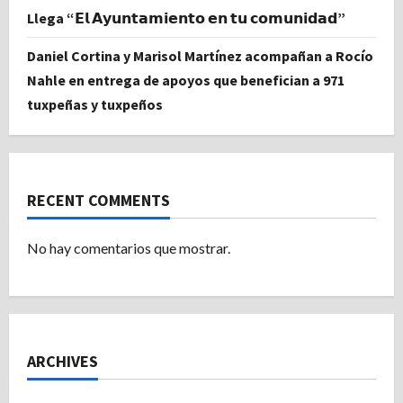
Llega “𝗘𝗹 𝗔𝘆𝘂𝗻𝘁𝗮𝗺𝗶𝗲𝗻𝘁𝗼 𝗲𝗻 𝘁𝘂 𝗰𝗼𝗺𝘂𝗻𝗶𝗱𝗮𝗱”
Daniel Cortina y Marisol Martínez acompañan a Rocío
Nahle en entrega de apoyos que benefician a 971
tuxpeñas y tuxpeños
RECENT COMMENTS
No hay comentarios que mostrar.
ARCHIVES