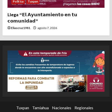
Politica
Tuxpan
Llega “𝗘𝗹 𝗔𝘆𝘂𝗻𝘁𝗮𝗺𝗶𝗲𝗻𝘁𝗼 𝗲𝗻 𝘁𝘂
𝗰𝗼𝗺𝘂𝗻𝗶𝗱𝗮𝗱”
Eliascruz1981
agosto 7, 2026
Tuxpan
Tamiahua
Nacionales
Regionales