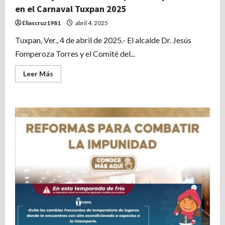
en el Carnaval Tuxpan 2025
Eliascruz1981
abril 4, 2025
Tuxpan, Ver., 4 de abril de 2025.- El alcalde Dr. Jesús
Fomperoza Torres y el Comité del...
Leer
Leer Más
más
acerca
de
María
José,
Cañaveral,
Yahir,
La
Original
Banda
El
Limón
y
Natalia
Jiménez,
estarán
presentes
en
el
Carnaval
Tuxpan