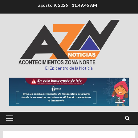
Saltar
agosto 9, 2026
11:49:46 AM
al
contenido
El Epicentro de la Noticia
Menú
principal