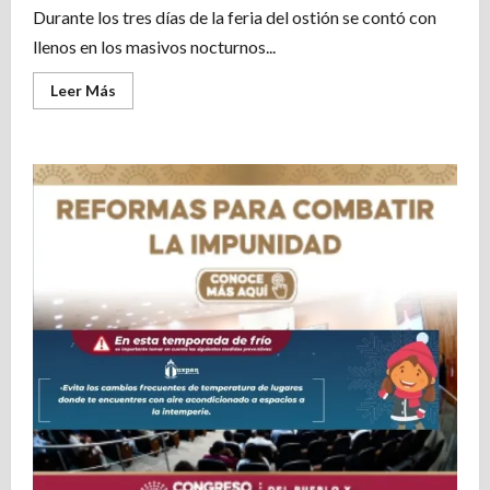
Durante los tres días de la feria del ostión se contó con
llenos en los masivos nocturnos...
Leer
Leer Más
más
acerca
de
Impresionantes
llenos
durante
los
masivos
nocturnos
de
la
feria
del
Ostión