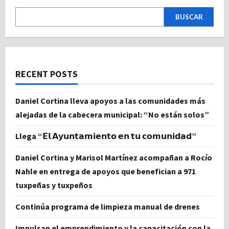
BUSCAR
RECENT POSTS
Daniel Cortina lleva apoyos a las comunidades más
alejadas de la cabecera municipal: “No están solos”
Llega “𝗘𝗹 𝗔𝘆𝘂𝗻𝘁𝗮𝗺𝗶𝗲𝗻𝘁𝗼 𝗲𝗻 𝘁𝘂 𝗰𝗼𝗺𝘂𝗻𝗶𝗱𝗮𝗱”
Daniel Cortina y Marisol Martínez acompañan a Rocío
Nahle en entrega de apoyos que benefician a 971
tuxpeñas y tuxpeños
Continúa programa de limpieza manual de drenes
Impulsan el emprendimiento y la capacitación con la