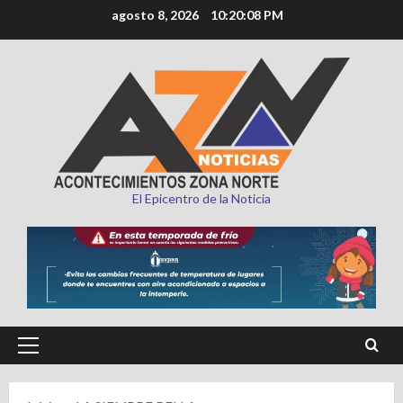
Saltar
agosto 8, 2026
10:20:09 PM
al
contenido
El Epicentro de la Noticia
Menú
principal