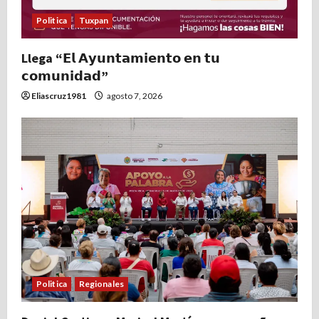
Politica
Tuxpan
Llega “𝗘𝗹 𝗔𝘆𝘂𝗻𝘁𝗮𝗺𝗶𝗲𝗻𝘁𝗼 𝗲𝗻 𝘁𝘂
𝗰𝗼𝗺𝘂𝗻𝗶𝗱𝗮𝗱”
Eliascruz1981
agosto 7, 2026
Politica
Regionales