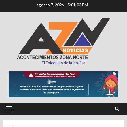
Saltar
agosto 7, 2026
5:01:03 PM
al
contenido
El Epicentro de la Noticia
Menú
principal