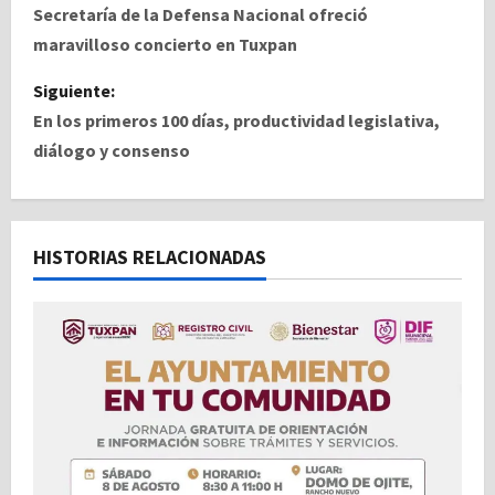
Secretaría de la Defensa Nacional ofreció
v
maravilloso concierto en Tuxpan
e
Siguiente:
En los primeros 100 días, productividad legislativa,
g
diálogo y consenso
a
c
HISTORIAS RELACIONADAS
i
ó
n
d
e