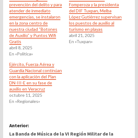
prevención del delito y para
Fomperoza y la presidenta
atender de inmediato
del DIF Tuxpan, Melba
emergencias, se instalaron
López Gutiérrez supervisan
en la zona centro de
los puestos de auxilio al
nuestra ciudad “Botones
turismo en playas
de Auxilio” y Puntos Wifi
abril 21, 2025
Gratis
En «Tuxpan»
abril 8, 2025
En «Politica»
Ejército, Fuerza Aérea y
Guardia Nacional continúan
con la aplicación del Plan
DN-III-E en su fase de
auxilio en Veracruz
octubre 11, 2025
En «Regionales»
N
Anterior:
a
La Banda de Música de la VI Región Militar de la