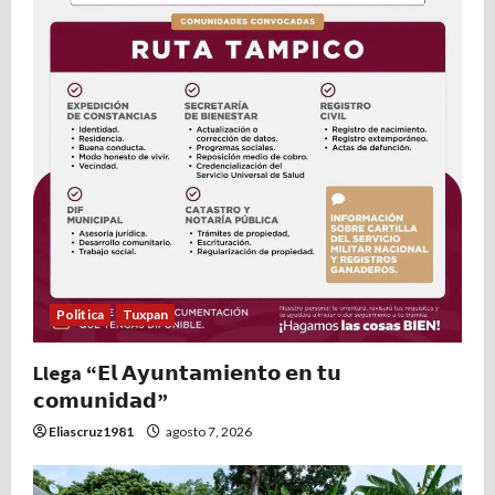
e
n
t
r
a
d
a
Politica
Tuxpan
s
Llega “𝗘𝗹 𝗔𝘆𝘂𝗻𝘁𝗮𝗺𝗶𝗲𝗻𝘁𝗼 𝗲𝗻 𝘁𝘂
𝗰𝗼𝗺𝘂𝗻𝗶𝗱𝗮𝗱”
Eliascruz1981
agosto 7, 2026