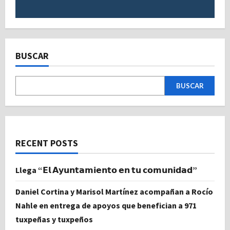
BUSCAR
BUSCAR
RECENT POSTS
Llega “𝗘𝗹 𝗔𝘆𝘂𝗻𝘁𝗮𝗺𝗶𝗲𝗻𝘁𝗼 𝗲𝗻 𝘁𝘂 𝗰𝗼𝗺𝘂𝗻𝗶𝗱𝗮𝗱”
Daniel Cortina y Marisol Martínez acompañan a Rocío
Nahle en entrega de apoyos que benefician a 971
tuxpeñas y tuxpeños