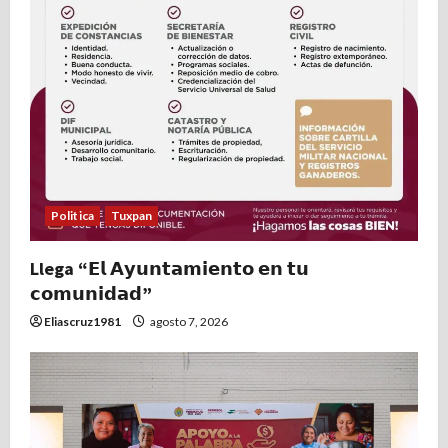
Politica
Tuxpan
Llega “𝗘𝗹 𝗔𝘆𝘂𝗻𝘁𝗮𝗺𝗶𝗲𝗻𝘁𝗼 𝗲𝗻 𝘁𝘂
𝗰𝗼𝗺𝘂𝗻𝗶𝗱𝗮𝗱”
Eliascruz1981
agosto 7, 2026