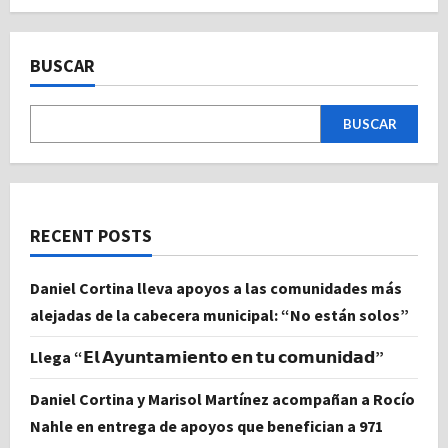
BUSCAR
BUSCAR
RECENT POSTS
Daniel Cortina lleva apoyos a las comunidades más
alejadas de la cabecera municipal: “No están solos”
Llega “𝗘𝗹 𝗔𝘆𝘂𝗻𝘁𝗮𝗺𝗶𝗲𝗻𝘁𝗼 𝗲𝗻 𝘁𝘂 𝗰𝗼𝗺𝘂𝗻𝗶𝗱𝗮𝗱”
Daniel Cortina y Marisol Martínez acompañan a Rocío
Nahle en entrega de apoyos que benefician a 971