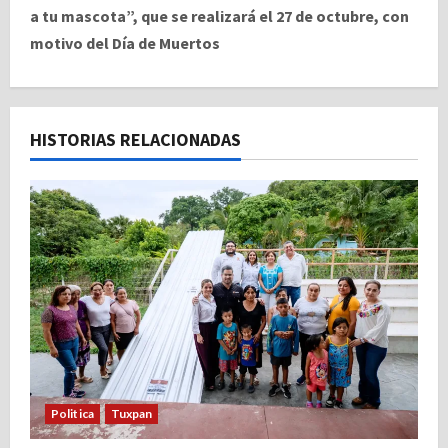
e
a tu mascota”, que se realizará el 27 de octubre, con
motivo del Día de Muertos
g
a
c
HISTORIAS RELACIONADAS
i
ó
n
d
e
e
Politica
Tuxpan
n