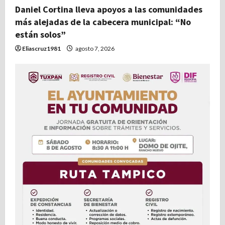
t
Daniel Cortina lleva apoyos a las comunidades
más alejadas de la cabecera municipal: “No
r
están solos”
Eliascruz1981
agosto 7, 2026
a
d
a
s