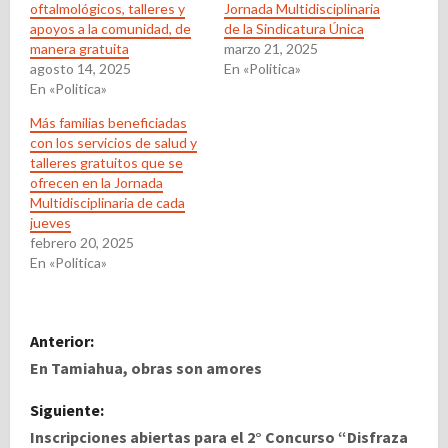
oftalmológicos, talleres y
Jornada Multidisciplinaria
apoyos a la comunidad, de
de la Sindicatura Única
manera gratuita
marzo 21, 2025
agosto 14, 2025
En «Politica»
En «Politica»
Más familias beneficiadas
con los servicios de salud y
talleres gratuitos que se
ofrecen en la Jornada
Multidisciplinaria de cada
jueves
febrero 20, 2025
En «Politica»
N
Anterior:
a
En Tamiahua, obras son amores
v
Siguiente:
Inscripciones abiertas para el 2° Concurso “Disfraza