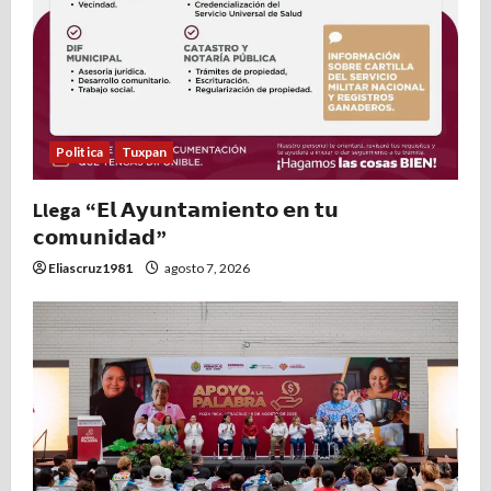
Politica
Tuxpan
Llega “𝗘𝗹 𝗔𝘆𝘂𝗻𝘁𝗮𝗺𝗶𝗲𝗻𝘁𝗼 𝗲𝗻 𝘁𝘂
𝗰𝗼𝗺𝘂𝗻𝗶𝗱𝗮𝗱”
Eliascruz1981
agosto 7, 2026