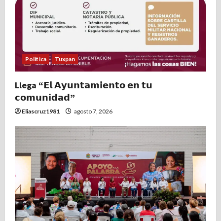
Politica
Tuxpan
Llega “𝗘𝗹 𝗔𝘆𝘂𝗻𝘁𝗮𝗺𝗶𝗲𝗻𝘁𝗼 𝗲𝗻 𝘁𝘂
𝗰𝗼𝗺𝘂𝗻𝗶𝗱𝗮𝗱”
Eliascruz1981
agosto 7, 2026