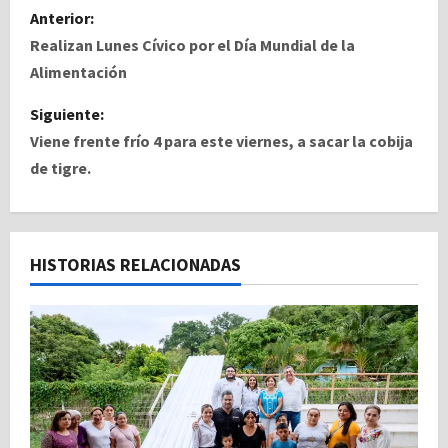
N
Anterior:
a
Realizan Lunes Cívico por el Día Mundial de la
Alimentación
v
Siguiente:
e
Viene frente frío 4 para este viernes, a sacar la cobija
de tigre.
g
a
c
HISTORIAS RELACIONADAS
i
ó
n
d