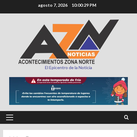
Saltar
agosto 7, 2026
10:00:30 PM
al
contenido
El Epicentro de la Noticia
Menú
principal