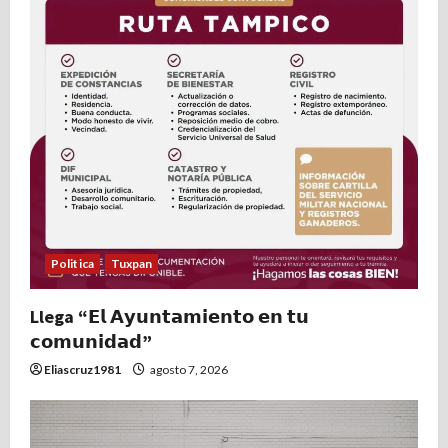
Politica
Tuxpan
Llega “𝗘𝗹 𝗔𝘆𝘂𝗻𝘁𝗮𝗺𝗶𝗲𝗻𝘁𝗼 𝗲𝗻 𝘁𝘂
𝗰𝗼𝗺𝘂𝗻𝗶𝗱𝗮𝗱”
Eliascruz1981
agosto 7, 2026