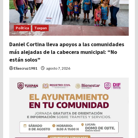
e
e
Politica
Tuxpan
n
t
Daniel Cortina lleva apoyos a las comunidades
más alejadas de la cabecera municipal: “No
r
están solos”
Eliascruz1981
agosto 7, 2026
a
d
a
s