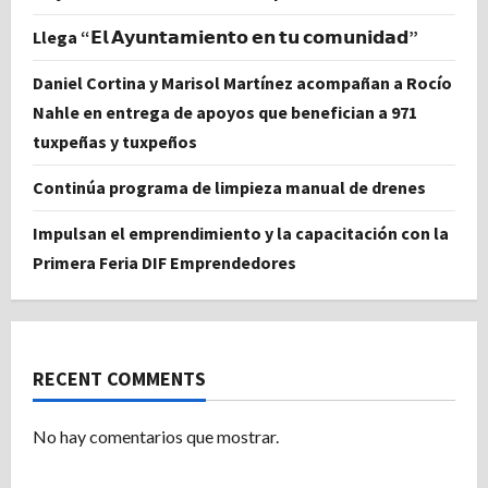
Llega “𝗘𝗹 𝗔𝘆𝘂𝗻𝘁𝗮𝗺𝗶𝗲𝗻𝘁𝗼 𝗲𝗻 𝘁𝘂 𝗰𝗼𝗺𝘂𝗻𝗶𝗱𝗮𝗱”
Daniel Cortina y Marisol Martínez acompañan a Rocío
Nahle en entrega de apoyos que benefician a 971
tuxpeñas y tuxpeños
Continúa programa de limpieza manual de drenes
Impulsan el emprendimiento y la capacitación con la
Primera Feria DIF Emprendedores
RECENT COMMENTS
No hay comentarios que mostrar.