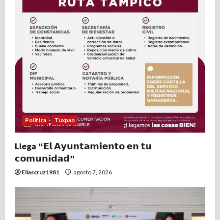
Politica
Tuxpan
Llega “𝗘𝗹 𝗔𝘆𝘂𝗻𝘁𝗮𝗺𝗶𝗲𝗻𝘁𝗼 𝗲𝗻 𝘁𝘂
𝗰𝗼𝗺𝘂𝗻𝗶𝗱𝗮𝗱”
Eliascruz1981
agosto 7, 2026