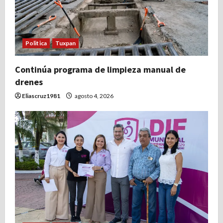
e
e
Politica
Tuxpan
n
t
Continúa programa de limpieza manual de
drenes
r
Eliascruz1981
agosto 4, 2026
a
d
a
s