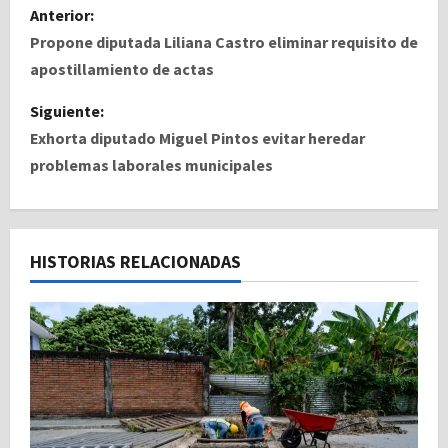
N
Anterior:
a
Propone diputada Liliana Castro eliminar requisito de
apostillamiento de actas
v
Siguiente:
e
Exhorta diputado Miguel Pintos evitar heredar
problemas laborales municipales
g
a
c
HISTORIAS RELACIONADAS
i
ó
n
d