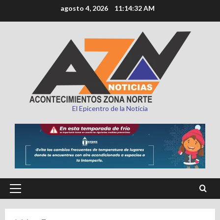
Saltar
agosto 4, 2026
11:14:34 AM
al
contenido
El Epicentro de la Noticia
Menú
principal