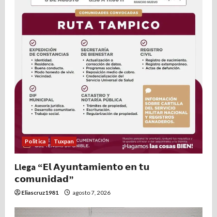
Politica
Tuxpan
Llega “𝗘𝗹 𝗔𝘆𝘂𝗻𝘁𝗮𝗺𝗶𝗲𝗻𝘁𝗼 𝗲𝗻 𝘁𝘂
𝗰𝗼𝗺𝘂𝗻𝗶𝗱𝗮𝗱”
Eliascruz1981
agosto 7, 2026