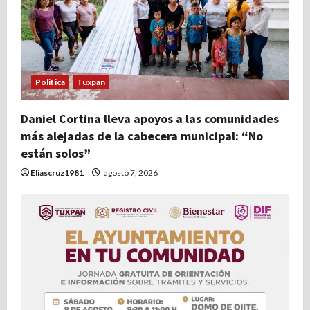
e
e
n
Politica
Tuxpan
t
Daniel Cortina lleva apoyos a las comunidades
r
más alejadas de la cabecera municipal: “No
están solos”
a
Eliascruz1981
agosto 7, 2026
d
a
s