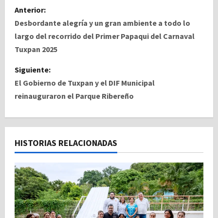
N
Anterior:
a
Desbordante alegría y un gran ambiente a todo lo
largo del recorrido del Primer Papaqui del Carnaval
v
Tuxpan 2025
e
Siguiente:
El Gobierno de Tuxpan y el DIF Municipal
g
reinauguraron el Parque Ribereño
a
c
HISTORIAS RELACIONADAS
i
ó
n
d