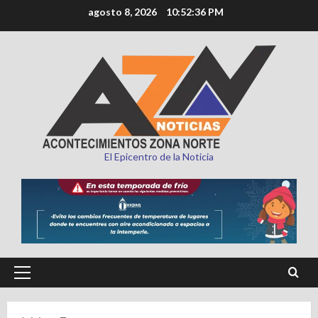
Saltar
agosto 8, 2026
10:52:38 PM
al
contenido
El Epicentro de la Noticia
Menú
principal