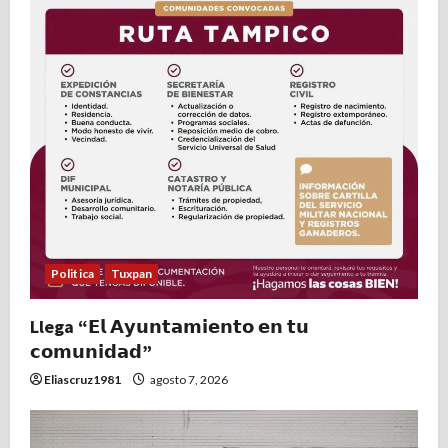
Politica
Tuxpan
Llega “𝗘𝗹 𝗔𝘆𝘂𝗻𝘁𝗮𝗺𝗶𝗲𝗻𝘁𝗼 𝗲𝗻 𝘁𝘂
𝗰𝗼𝗺𝘂𝗻𝗶𝗱𝗮𝗱”
Eliascruz1981
agosto 7, 2026