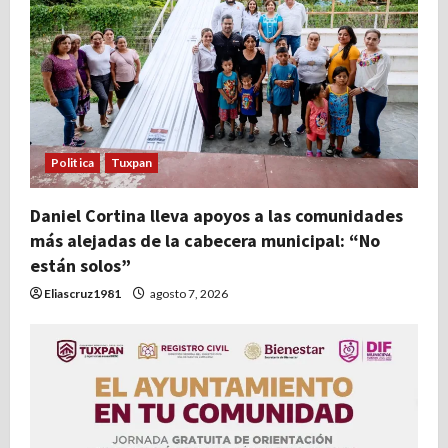
n
d
e
e
Politica
Tuxpan
n
Daniel Cortina lleva apoyos a las comunidades
más alejadas de la cabecera municipal: “No
t
están solos”
r
Eliascruz1981
agosto 7, 2026
a
d
a