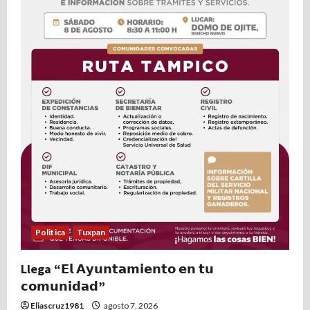
s
Politica
Tuxpan
Llega “𝗘𝗹 𝗔𝘆𝘂𝗻𝘁𝗮𝗺𝗶𝗲𝗻𝘁𝗼 𝗲𝗻 𝘁𝘂
𝗰𝗼𝗺𝘂𝗻𝗶𝗱𝗮𝗱”
Eliascruz1981
agosto 7, 2026