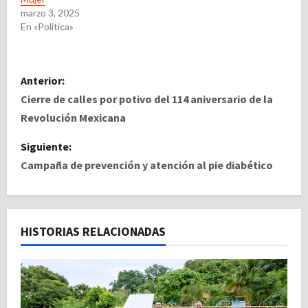
marzo 3, 2025
En «Politica»
N
Anterior:
a
Cierre de calles por potivo del 114 aniversario de la
Revolución Mexicana
v
Siguiente:
e
Campaña de prevención y atención al pie diabético
g
a
HISTORIAS RELACIONADAS
c
i
ó