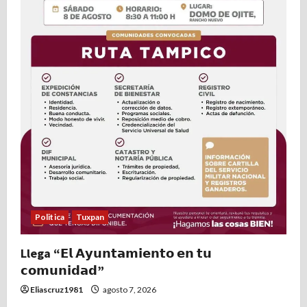
Politica
Tuxpan
Llega “𝗘𝗹 𝗔𝘆𝘂𝗻𝘁𝗮𝗺𝗶𝗲𝗻𝘁𝗼 𝗲𝗻 𝘁𝘂
𝗰𝗼𝗺𝘂𝗻𝗶𝗱𝗮𝗱”
Eliascruz1981
agosto 7, 2026