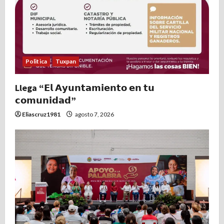
Politica
Tuxpan
Llega “𝗘𝗹 𝗔𝘆𝘂𝗻𝘁𝗮𝗺𝗶𝗲𝗻𝘁𝗼 𝗲𝗻 𝘁𝘂
𝗰𝗼𝗺𝘂𝗻𝗶𝗱𝗮𝗱”
Eliascruz1981
agosto 7, 2026