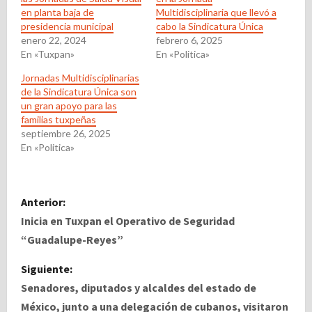
en planta baja de
Multidisciplinaria que llevó a
presidencia municipal
cabo la Sindicatura Única
enero 22, 2024
febrero 6, 2025
En «Tuxpan»
En «Politica»
Jornadas Multidisciplinarias
de la Sindicatura Única son
un gran apoyo para las
familias tuxpeñas
septiembre 26, 2025
En «Politica»
N
Anterior:
a
Inicia en Tuxpan el Operativo de Seguridad
“Guadalupe-Reyes”
v
Siguiente:
e
Senadores, diputados y alcaldes del estado de
México, junto a una delegación de cubanos, visitaron