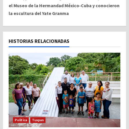
g
el Museo de la Hermandad México-Cuba y conocieron
a
la escultura del Yate Granma
c
i
HISTORIAS RELACIONADAS
ó
n
d
e
e
n
t
Politica
Tuxpan