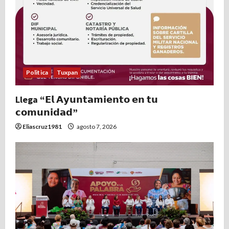
Politica
Tuxpan
Llega “𝗘𝗹 𝗔𝘆𝘂𝗻𝘁𝗮𝗺𝗶𝗲𝗻𝘁𝗼 𝗲𝗻 𝘁𝘂
𝗰𝗼𝗺𝘂𝗻𝗶𝗱𝗮𝗱”
Eliascruz1981
agosto 7, 2026