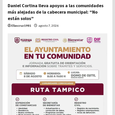
r
Daniel Cortina lleva apoyos a las comunidades
más alejadas de la cabecera municipal: “No
a
están solos”
d
Eliascruz1981
agosto 7, 2026
a
s