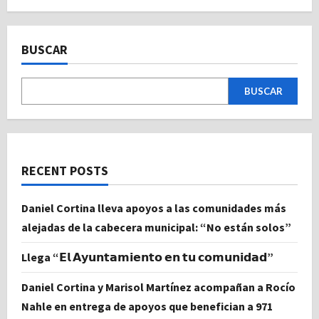
BUSCAR
BUSCAR
RECENT POSTS
Daniel Cortina lleva apoyos a las comunidades más
alejadas de la cabecera municipal: “No están solos”
Llega “𝗘𝗹 𝗔𝘆𝘂𝗻𝘁𝗮𝗺𝗶𝗲𝗻𝘁𝗼 𝗲𝗻 𝘁𝘂 𝗰𝗼𝗺𝘂𝗻𝗶𝗱𝗮𝗱”
Daniel Cortina y Marisol Martínez acompañan a Rocío
Nahle en entrega de apoyos que benefician a 971