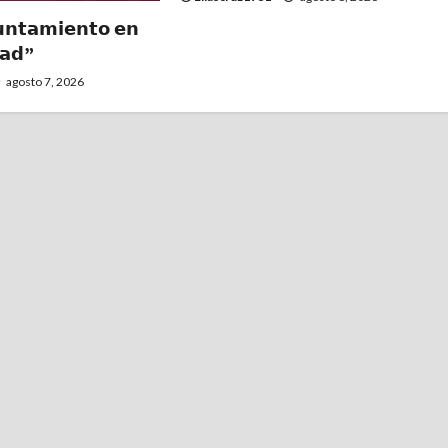
𝗻𝘁𝗮𝗺𝗶𝗲𝗻𝘁𝗼 𝗲𝗻
𝗮𝗱”
agosto 7, 2026