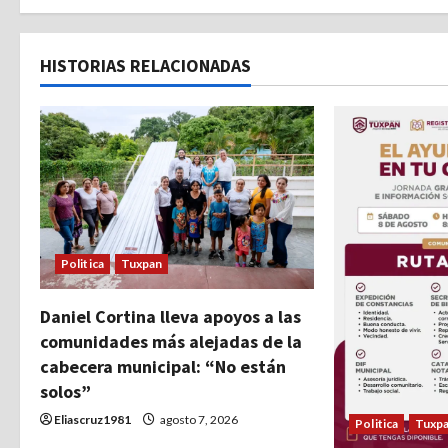
e
g
HISTORIAS RELACIONADAS
a
c
i
ó
n
Politica
Tuxpan
d
Daniel Cortina lleva apoyos a las
e
comunidades más alejadas de la
cabecera municipal: “No están
e
solos”
n
Eliascruz1981
agosto 7, 2026
Politica
Tuxp