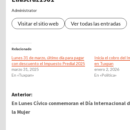
Administrator
Visitar el sitio web
Ver todas las entradas
Relacionado
Lunes 31 de marzo, último día para pagar
Inicia el cobro del
con descuento el Impuesto Predial 2025
en Tuxpan
marzo 31, 2025
enero 2, 2026
En «Tuxpan»
En «Politica»
N
Anterior:
En Lunes Cívico conmemoran el Día Internacional 
a
la Mujer
v