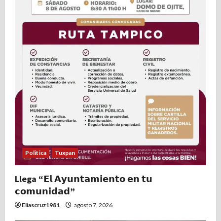
Politica
Tuxpan
Llega “𝗘𝗹 𝗔𝘆𝘂𝗻𝘁𝗮𝗺𝗶𝗲𝗻𝘁𝗼 𝗲𝗻 𝘁𝘂
𝗰𝗼𝗺𝘂𝗻𝗶𝗱𝗮𝗱”
Eliascruz1981
agosto 7, 2026