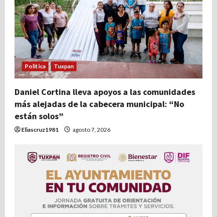
d
e
e
Politica
Tuxpan
n
t
Daniel Cortina lleva apoyos a las comunidades
más alejadas de la cabecera municipal: “No
r
están solos”
Eliascruz1981
agosto 7, 2026
a
d
a
s