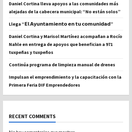
Daniel Cortina lleva apoyos a las comunidades más
alejadas de la cabecera municipal: “No están solos”
Llega “𝗘𝗹 𝗔𝘆𝘂𝗻𝘁𝗮𝗺𝗶𝗲𝗻𝘁𝗼 𝗲𝗻 𝘁𝘂 𝗰𝗼𝗺𝘂𝗻𝗶𝗱𝗮𝗱”
Daniel Cortina y Marisol Martínez acompañan a Rocío
Nahle en entrega de apoyos que benefician a 971
tuxpeñas y tuxpeños
Continúa programa de limpieza manual de drenes
Impulsan el emprendimiento y la capacitación con la
Primera Feria DIF Emprendedores
RECENT COMMENTS
No hay comentarios que mostrar.