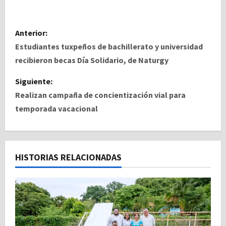
N
Anterior:
a
Estudiantes tuxpeños de bachillerato y universidad
recibieron becas Día Solidario, de Naturgy
v
Siguiente:
e
Realizan campaña de concientización vial para
temporada vacacional
g
a
c
HISTORIAS RELACIONADAS
i
ó
n