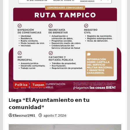
Politica
Tuxpan
Llega “𝗘𝗹 𝗔𝘆𝘂𝗻𝘁𝗮𝗺𝗶𝗲𝗻𝘁𝗼 𝗲𝗻 𝘁𝘂
𝗰𝗼𝗺𝘂𝗻𝗶𝗱𝗮𝗱”
Eliascruz1981
agosto 7, 2026