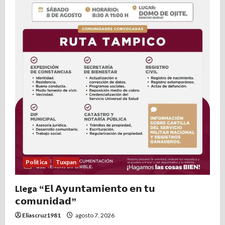
Politica
Tuxpan
Llega “𝗘𝗹 𝗔𝘆𝘂𝗻𝘁𝗮𝗺𝗶𝗲𝗻𝘁𝗼 𝗲𝗻 𝘁𝘂
𝗰𝗼𝗺𝘂𝗻𝗶𝗱𝗮𝗱”
Eliascruz1981
agosto 7, 2026