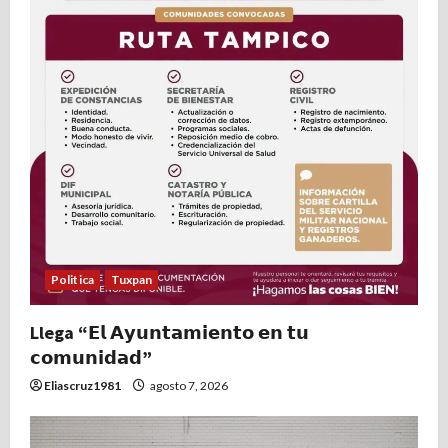
Politica
Tuxpan
Llega “𝗘𝗹 𝗔𝘆𝘂𝗻𝘁𝗮𝗺𝗶𝗲𝗻𝘁𝗼 𝗲𝗻 𝘁𝘂
𝗰𝗼𝗺𝘂𝗻𝗶𝗱𝗮𝗱”
Eliascruz1981
agosto 7, 2026