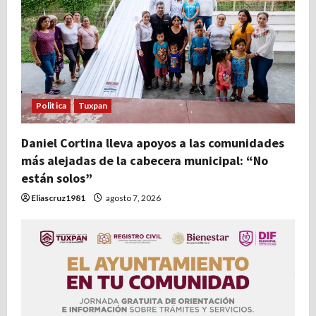
n
d
e
e
Politica
Tuxpan
n
Daniel Cortina lleva apoyos a las comunidades
más alejadas de la cabecera municipal: “No
t
están solos”
r
Eliascruz1981
agosto 7, 2026
a
d
a
s