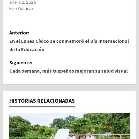
enero 2, 2026
En «Politica»
N
Anterior:
a
En el Lunes Cívico se conmemoró el Día Internacional
de la Educación
v
Siguiente:
e
Cada semana, más tuxpeños mejoran su salud visual
g
a
HISTORIAS RELACIONADAS
c
i
ó