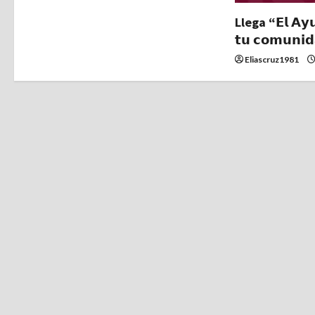
n
Llega “𝗘𝗹 𝗔𝘆𝘂
t
𝘁𝘂 𝗰𝗼𝗺𝘂𝗻𝗶
Eliascruz1981
r
a
d
a
s