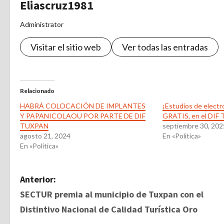
Eliascruz1981
Administrator
Visitar el sitio web
Ver todas las entradas
Relacionado
HABRÁ COLOCACIÓN DE IMPLANTES
¡Estudios de elect
Y PAPANICOLAOU POR PARTE DE DIF
GRATIS, en el DIF 
TUXPAN
septiembre 30, 202
agosto 21, 2024
En «Politica»
En «Politica»
N
Anterior:
SECTUR premia al municipio de Tuxpan con el
a
Distintivo Nacional de Calidad Turística Oro
v