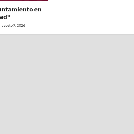
𝗻𝘁𝗮𝗺𝗶𝗲𝗻𝘁𝗼 𝗲𝗻
𝗮𝗱”
agosto 7, 2026