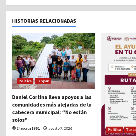
e
HISTORIAS RELACIONADAS
g
a
c
i
ó
Politica
Tuxpan
n
Daniel Cortina lleva apoyos a las
d
comunidades más alejadas de la
cabecera municipal: “No están
e
solos”
e
Eliascruz1981
agosto 7, 2026
Politica
Tuxp