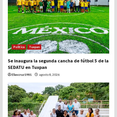
s
Politica
Tuxpan
Se inaugura la segunda cancha de fútbol 5 de la
SEDATU en Tuxpan
Eliascruz1981
agosto 8, 2026