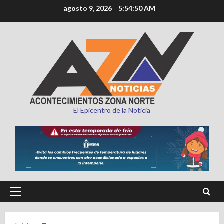
Saltar
agosto 9, 2026
5:54:52 AM
al
contenido
El Epicentro de la Noticia
Menú
principal