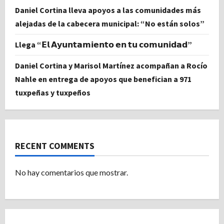
Daniel Cortina lleva apoyos a las comunidades más
alejadas de la cabecera municipal: “No están solos”
Llega “𝗘𝗹 𝗔𝘆𝘂𝗻𝘁𝗮𝗺𝗶𝗲𝗻𝘁𝗼 𝗲𝗻 𝘁𝘂 𝗰𝗼𝗺𝘂𝗻𝗶𝗱𝗮𝗱”
Daniel Cortina y Marisol Martínez acompañan a Rocío
Nahle en entrega de apoyos que benefician a 971
tuxpeñas y tuxpeños
RECENT COMMENTS
No hay comentarios que mostrar.