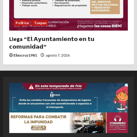
Politica
Tuxpan
Llega “𝗘𝗹 𝗔𝘆𝘂𝗻𝘁𝗮𝗺𝗶𝗲𝗻𝘁𝗼 𝗲𝗻 𝘁𝘂
𝗰𝗼𝗺𝘂𝗻𝗶𝗱𝗮𝗱”
Eliascruz1981
agosto 7, 2026