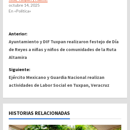
octubre 14, 2025
En «Politica»
N
Anterior:
a
Ayuntamiento y DIF Tuxpan realizaron festejo de Día
de Reyes a niñas y niños de comunidades de la Ruta
v
Altamira
e
Siguiente:
Ejército Mexicano y Guardia Nacional realizan
g
actividades de Labor Social en Tuxpan, Veracruz
a
c
HISTORIAS RELACIONADAS
i
ó