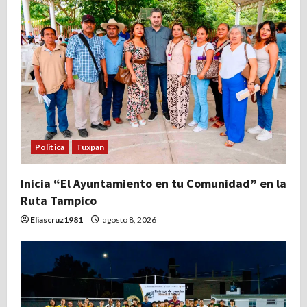
n
d
e
e
n
Politica
Tuxpan
t
Inicia “El Ayuntamiento en tu Comunidad” en la
r
Ruta Tampico
a
Eliascruz1981
agosto 8, 2026
d
a