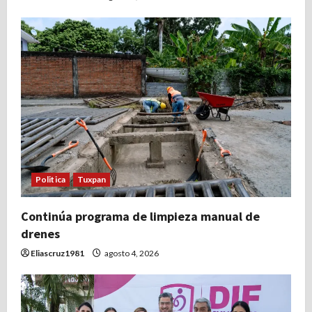
a
s
Politica
Tuxpan
Continúa programa de limpieza manual de
drenes
Eliascruz1981
agosto 4, 2026