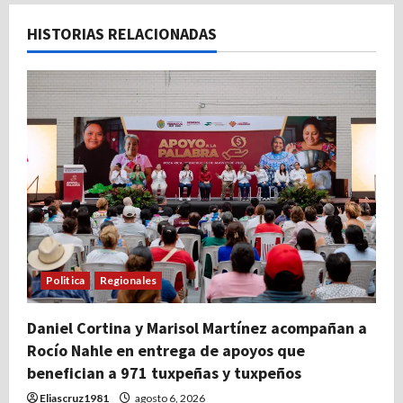
i
HISTORIAS RELACIONADAS
ó
n
d
e
e
n
t
Politica
Regionales
r
Daniel Cortina y Marisol Martínez acompañan a
Rocío Nahle en entrega de apoyos que
a
benefician a 971 tuxpeñas y tuxpeños
d
Eliascruz1981
agosto 6, 2026