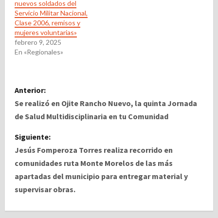
nuevos soldados del
Servicio Militar Nacional,
Clase 2006, remisos y
mujeres voluntarias»
febrero 9, 2025
En «Regionales»
N
Anterior:
a
Se realizó en Ojite Rancho Nuevo, la quinta Jornada
de Salud Multidisciplinaria en tu Comunidad
v
Siguiente:
e
Jesús Fomperoza Torres realiza recorrido en
comunidades ruta Monte Morelos de las más
g
apartadas del municipio para entregar material y
a
supervisar obras.
c