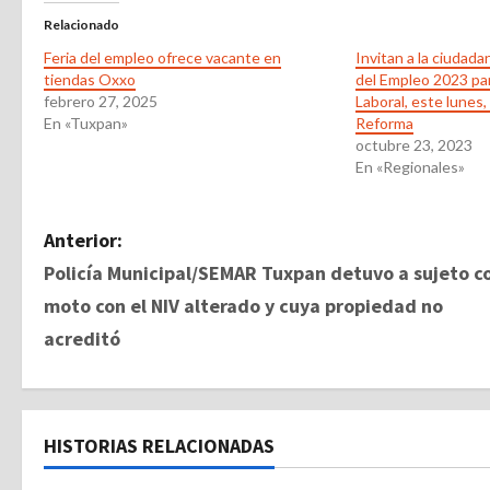
Relacionado
Feria del empleo ofrece vacante en
Invitan a la ciudada
tiendas Oxxo
del Empleo 2023 par
febrero 27, 2025
Laboral, este lunes,
En «Tuxpan»
Reforma
octubre 23, 2023
En «Regionales»
N
Anterior:
Policía Municipal/SEMAR Tuxpan detuvo a sujeto c
a
moto con el NIV alterado y cuya propiedad no
v
acreditó
e
g
HISTORIAS RELACIONADAS
a