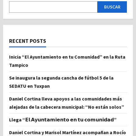
BUSCAR
RECENT POSTS
Inicia “El Ayuntamiento en tu Comunidad” en la Ruta
Tampico
Se inaugura la segunda cancha de fútbol 5 de la
SEDATU en Tuxpan
Daniel Cortina lleva apoyos a las comunidades más
alejadas de la cabecera municipal: “No están solos”
Llega “𝗘𝗹 𝗔𝘆𝘂𝗻𝘁𝗮𝗺𝗶𝗲𝗻𝘁𝗼 𝗲𝗻 𝘁𝘂 𝗰𝗼𝗺𝘂𝗻𝗶𝗱𝗮𝗱”
Daniel Cortina y Marisol Martínez acompañan a Rocío