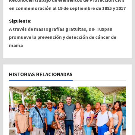
a
en conmemoración al 19 de septiembre de 1985 y 2017
v
Siguiente:
e
A través de mastografías gratuitas, DIF Tuxpan
promueve la prevención y detección de cáncer de
g
mama
a
c
HISTORIAS RELACIONADAS
i
ó
n
d
e