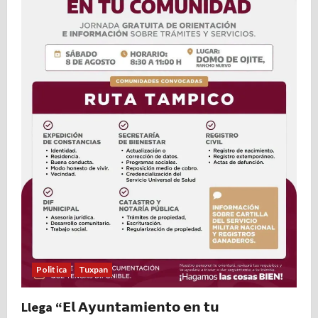
Politica
Tuxpan
Llega “𝗘𝗹 𝗔𝘆𝘂𝗻𝘁𝗮𝗺𝗶𝗲𝗻𝘁𝗼 𝗲𝗻 𝘁𝘂