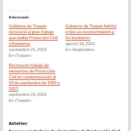
Relacionado
Gobierno de Tuxpan
Gobierno de Tuxpan felicitó
reconoció el gran trabajo
e hizo un reconocimiento a
que realiza Protección Civil
los bomberos
y Bomberos
agosto 26, 2023
septiembre 25, 2023
En «Regionales»
En «Tuxpan»
Reconocen trabajo de
elementos de Protección
Civil en conmemoración al
19 de septiembre de 1985 y
2017
septiembre 20, 2024
En «Tuxpan»
N
Anterior:
Reconocen trabajo de elementos de Protección Civil