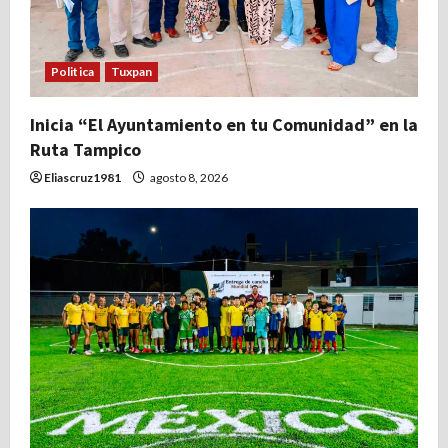
e
n
Politica
Tuxpan
t
Inicia “El Ayuntamiento en tu Comunidad” en la
r
Ruta Tampico
a
Eliascruz1981
agosto 8, 2026
d
a
s