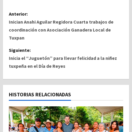
N
Anterior:
a
Inician Anahi Aguilar Regidora Cuarta trabajos de
coordinación con Asociación Ganadera Local de
v
Tuxpan
e
Siguiente:
Inicia el “Juguetón” para llevar felicidad a la niñez
g
tuxpeña en el Día de Reyes
a
c
HISTORIAS RELACIONADAS
i
ó
n