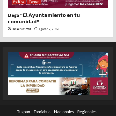
Politica
Tuxpan
Llega “𝗘𝗹 𝗔𝘆𝘂𝗻𝘁𝗮𝗺𝗶𝗲𝗻𝘁𝗼 𝗲𝗻 𝘁𝘂
𝗰𝗼𝗺𝘂𝗻𝗶𝗱𝗮𝗱”
Eliascruz1981
agosto 7, 2026
Tuxpan
Tamiahua
Nacionales
Regionales