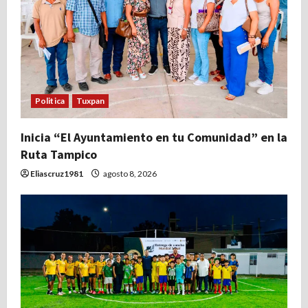
d
e
e
n
Politica
Tuxpan
t
Inicia “El Ayuntamiento en tu Comunidad” en la
r
Ruta Tampico
a
Eliascruz1981
agosto 8, 2026
d
a
s