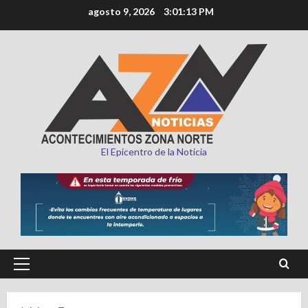
Saltar
agosto 9, 2026
3:01:14 PM
al
contenido
El Epicentro de la Noticia
Menú
principal