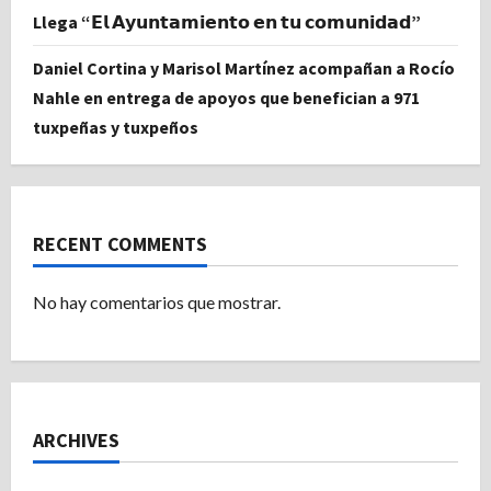
Llega “𝗘𝗹 𝗔𝘆𝘂𝗻𝘁𝗮𝗺𝗶𝗲𝗻𝘁𝗼 𝗲𝗻 𝘁𝘂 𝗰𝗼𝗺𝘂𝗻𝗶𝗱𝗮𝗱”
Daniel Cortina y Marisol Martínez acompañan a Rocío
Nahle en entrega de apoyos que benefician a 971
tuxpeñas y tuxpeños
RECENT COMMENTS
No hay comentarios que mostrar.
ARCHIVES