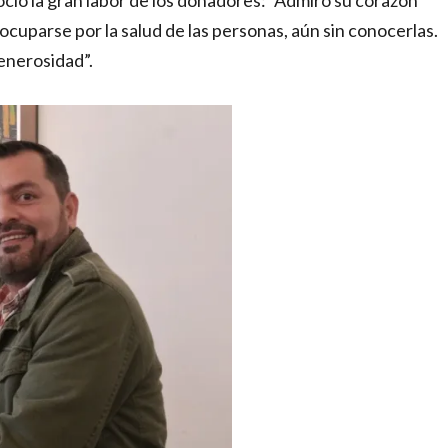
oció la gran labor de los donadores: “Admiro su corazón
cuparse por la salud de las personas, aún sin conocerlas.
enerosidad”.