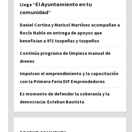
Llega “𝗘𝗹 𝗔𝘆𝘂𝗻𝘁𝗮𝗺𝗶𝗲𝗻𝘁𝗼 𝗲𝗻 𝘁𝘂
𝗰𝗼𝗺𝘂𝗻𝗶𝗱𝗮𝗱”
Daniel Cortina y Marisol Martínez acompañan a
Rocío Nahle en entrega de apoyos que
benefician a 971 tuxpeñas y tuxpeños
Continúa programa de limpieza manual de
drenes
Impulsan el emprendimiento y la capacitación
con la Primera Feria DIF Emprendedores
Es momento de defender la soberanía y la
democracia: Esteban Bautista