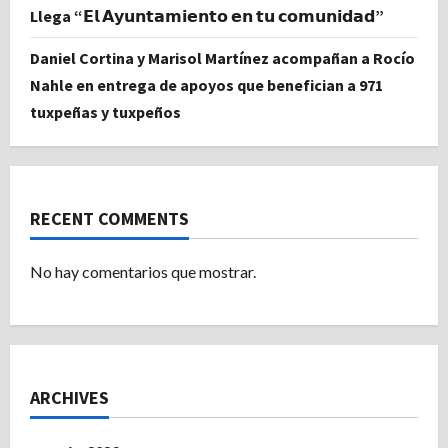
Llega “𝗘𝗹 𝗔𝘆𝘂𝗻𝘁𝗮𝗺𝗶𝗲𝗻𝘁𝗼 𝗲𝗻 𝘁𝘂 𝗰𝗼𝗺𝘂𝗻𝗶𝗱𝗮𝗱”
Daniel Cortina y Marisol Martínez acompañan a Rocío
Nahle en entrega de apoyos que benefician a 971
tuxpeñas y tuxpeños
RECENT COMMENTS
No hay comentarios que mostrar.
ARCHIVES