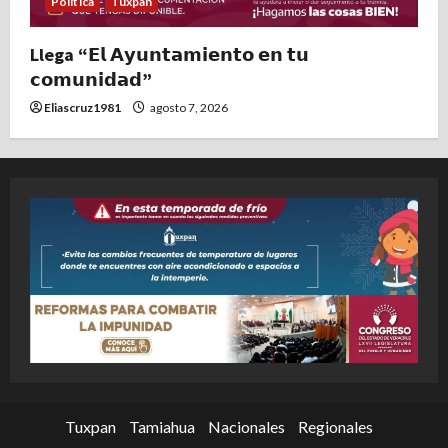
Politica
Tuxpan
Llega “𝗘𝗹 𝗔𝘆𝘂𝗻𝘁𝗮𝗺𝗶𝗲𝗻𝘁𝗼 𝗲𝗻 𝘁𝘂
𝗰𝗼𝗺𝘂𝗻𝗶𝗱𝗮𝗱”
Eliascruz1981
agosto 7, 2026
Tuxpan
Tamiahua
Nacionales
Regionales