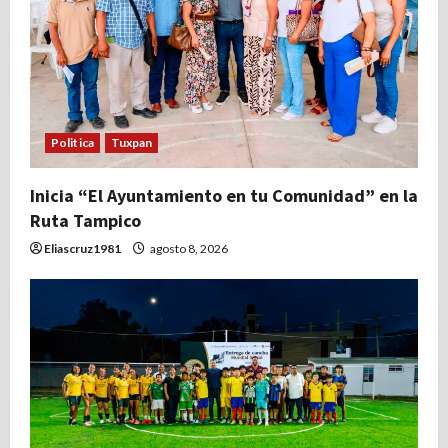
n
d
e
e
Politica
Tuxpan
n
Inicia “El Ayuntamiento en tu Comunidad” en la
Ruta Tampico
t
Eliascruz1981
agosto 8, 2026
r
a
d
a
s