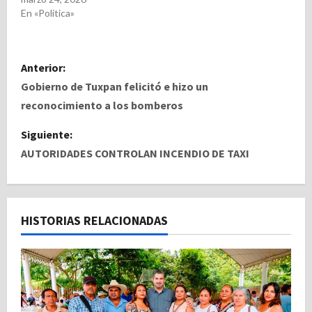
En «Politica»
N
Anterior:
a
Gobierno de Tuxpan felicitó e hizo un
reconocimiento a los bomberos
v
Siguiente:
e
AUTORIDADES CONTROLAN INCENDIO DE TAXI
g
a
HISTORIAS RELACIONADAS
c
i
ó