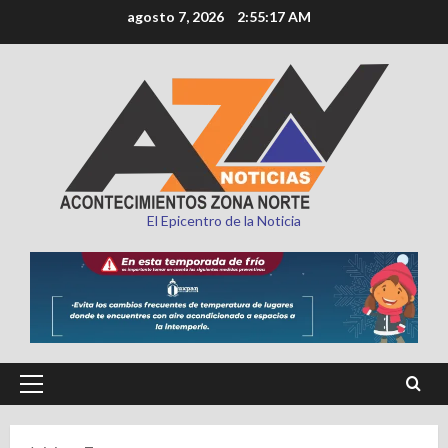
Saltar
agosto 7, 2026
2:55:19 AM
al
contenido
El Epicentro de la Noticia
Menú
principal