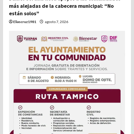
t
más alejadas de la cabecera municipal: “No
r
están solos”
Eliascruz1981
agosto 7, 2026
a
d
a
s