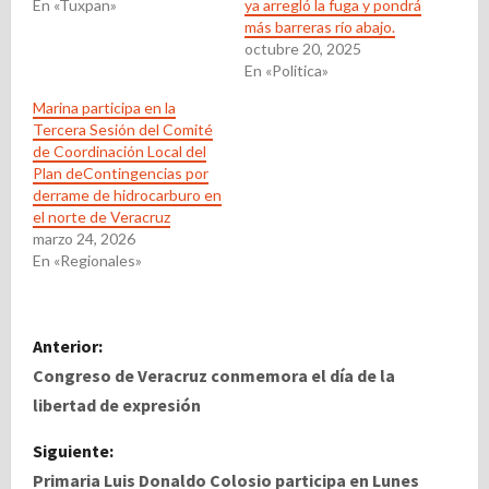
En «Tuxpan»
ya arregló la fuga y pondrá
más barreras río abajo.
octubre 20, 2025
En «Politica»
Marina participa en la
Tercera Sesión del Comité
de Coordinación Local del
Plan deContingencias por
derrame de hidrocarburo en
el norte de Veracruz
marzo 24, 2026
En «Regionales»
N
Anterior:
a
Congreso de Veracruz conmemora el día de la
libertad de expresión
v
Siguiente:
e
Primaria Luis Donaldo Colosio participa en Lunes