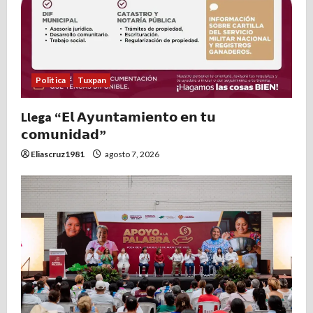
Politica
Tuxpan
Llega “𝗘𝗹 𝗔𝘆𝘂𝗻𝘁𝗮𝗺𝗶𝗲𝗻𝘁𝗼 𝗲𝗻 𝘁𝘂
𝗰𝗼𝗺𝘂𝗻𝗶𝗱𝗮𝗱”
Eliascruz1981
agosto 7, 2026