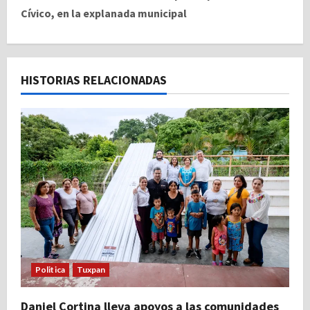
Cívico, en la explanada municipal
g
a
c
HISTORIAS RELACIONADAS
i
ó
n
d
e
e
Politica
Tuxpan
n
Daniel Cortina lleva apoyos a las comunidades