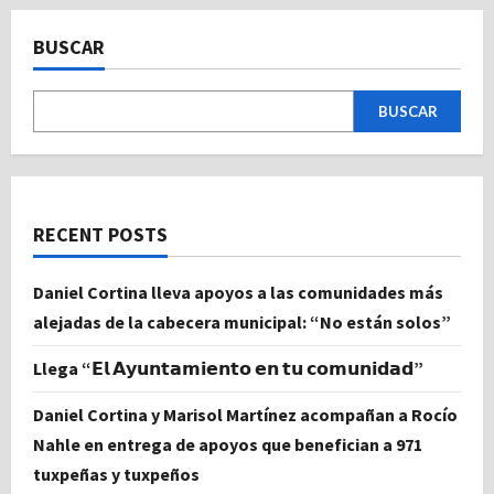
BUSCAR
BUSCAR
RECENT POSTS
Daniel Cortina lleva apoyos a las comunidades más
alejadas de la cabecera municipal: “No están solos”
Llega “𝗘𝗹 𝗔𝘆𝘂𝗻𝘁𝗮𝗺𝗶𝗲𝗻𝘁𝗼 𝗲𝗻 𝘁𝘂 𝗰𝗼𝗺𝘂𝗻𝗶𝗱𝗮𝗱”
Daniel Cortina y Marisol Martínez acompañan a Rocío
Nahle en entrega de apoyos que benefician a 971
tuxpeñas y tuxpeños