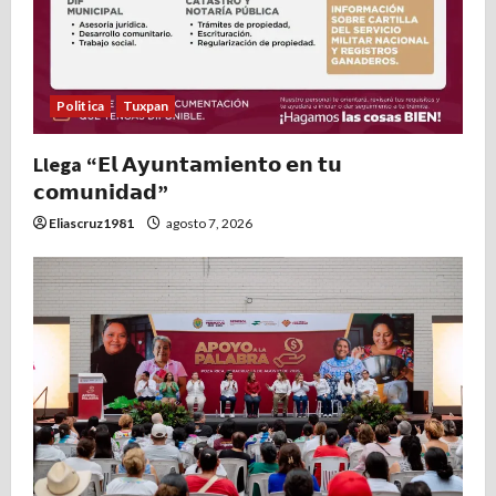
Politica
Tuxpan
Llega “𝗘𝗹 𝗔𝘆𝘂𝗻𝘁𝗮𝗺𝗶𝗲𝗻𝘁𝗼 𝗲𝗻 𝘁𝘂
𝗰𝗼𝗺𝘂𝗻𝗶𝗱𝗮𝗱”
Eliascruz1981
agosto 7, 2026