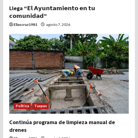
Llega “𝗘𝗹 𝗔𝘆𝘂𝗻𝘁𝗮𝗺𝗶𝗲𝗻𝘁𝗼 𝗲𝗻 𝘁𝘂
𝗰𝗼𝗺𝘂𝗻𝗶𝗱𝗮𝗱”
Eliascruz1981
agosto 7, 2026
Politica
Tuxpan
Continúa programa de limpieza manual de
drenes