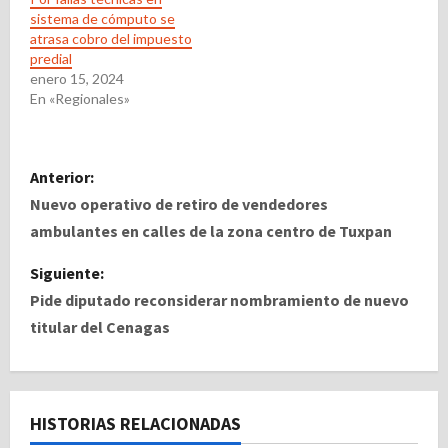
sistema de cómputo se
atrasa cobro del impuesto
predial
enero 15, 2024
En «Regionales»
N
Anterior:
a
Nuevo operativo de retiro de vendedores
ambulantes en calles de la zona centro de Tuxpan
v
Siguiente:
e
Pide diputado reconsiderar nombramiento de nuevo
titular del Cenagas
g
a
c
HISTORIAS RELACIONADAS