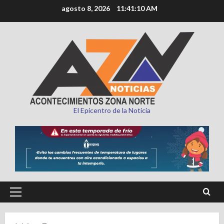
Saltar
agosto 8, 2026
11:41:12 AM
al
contenido
El Epicentro de la Noticia
Menú
principal