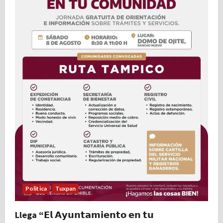
Politica
Tuxpan
Llega “𝗘𝗹 𝗔𝘆𝘂𝗻𝘁𝗮𝗺𝗶𝗲𝗻𝘁𝗼 𝗲𝗻 𝘁𝘂