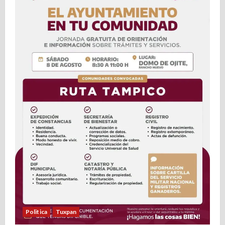
a
s
Politica
Tuxpan