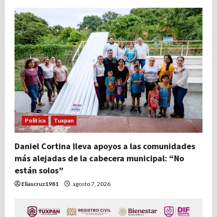
i
ó
n
d
e
e
Politica
Tuxpan
n
t
Daniel Cortina lleva apoyos a las comunidades
más alejadas de la cabecera municipal: “No
r
están solos”
Eliascruz1981
agosto 7, 2026
a
d